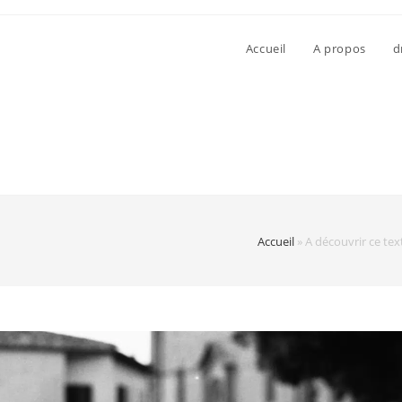
Accueil
A propos
d
Accueil
»
A découvrir ce text