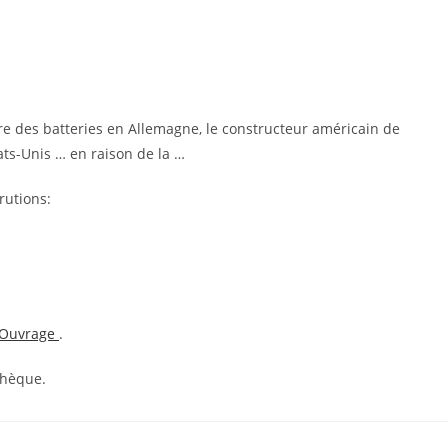
re des batteries en Allemagne, le constructeur américain de
ats-Unis … en raison de la …
rutions:
Ouvrage
.
thèque.