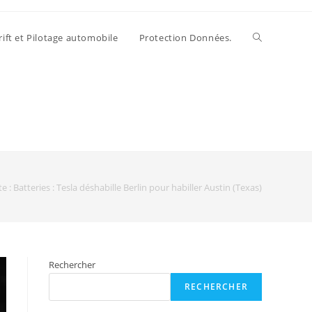
rift et Pilotage automobile
Protection Données.
e : Batteries : Tesla déshabille Berlin pour habiller Austin (Texas)
Rechercher
RECHERCHER