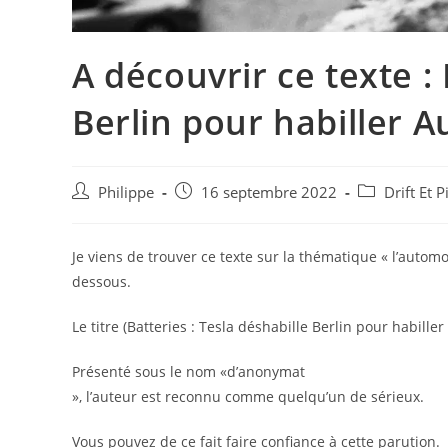
A découvrir ce texte : 
Berlin pour habiller A
Auteur/autrice
Post
Post
Philippe
16 septembre 2022
Drift Et 
de
published:
category:
la
publication :
Je viens de trouver ce texte sur la thématique « l’automo
dessous.
Le titre (Batteries : Tesla déshabille Berlin pour habiller
Présenté sous le nom «d’anonymat
», l’auteur est reconnu comme quelqu’un de sérieux.
Vous pouvez de ce fait faire confiance à cette parution.