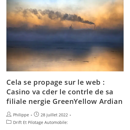
Cela se propage sur le web :
Casino va cder le contrle de sa
filiale nergie GreenYellow Ardian
Auteur/autrice
Post
Philippe
28 juillet 2022
de
published:
Post
Drift Et Pilotage Automobile:
la
category: