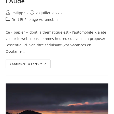
l’Aude
Auteur/autrice
Post
Philippe
23 juillet 2022
de
published:
Post
Drift Et Pilotage Automobile:
la
category:
publication :
Ce « papier », dont la thématique est « l’automobile », a été
vu sur le web, nous sommes heureux de vous en proposer
l’essentiel ici. Son titre séduisant (Vos vacances en
Occitanie :…
Information
Continuer La Lecture
Toute
Fraiche
:
Vos
Vacances
En
Occitanie
:
Nos
Idées
D’escapades
Natures
Dans
L’Aude