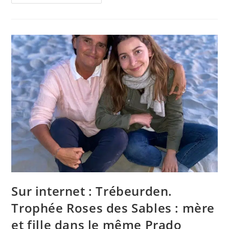
De
Presse
Web
:
Voitures
D’occasion.
Heycar
Fédère
Plus
De
2
000
Concessionnaires
–
L’argus
PRO
Sur internet : Trébeurden.
Trophée Roses des Sables : mère
et fille dans le même Prado