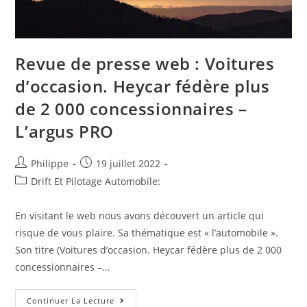
Revue de presse web : Voitures
d’occasion. Heycar fédère plus
de 2 000 concessionnaires –
L’argus PRO
Auteur/autrice
Post
Philippe
19 juillet 2022
de
published:
Post
Drift Et Pilotage Automobile:
la
category:
publication :
En visitant le web nous avons découvert un article qui
risque de vous plaire. Sa thématique est « l’automobile ».
Son titre (Voitures d’occasion. Heycar fédère plus de 2 000
concessionnaires –…
Revue
Continuer La Lecture