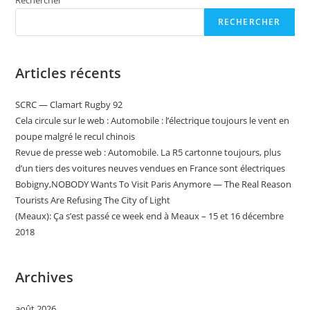
Automobile
Princière
RECHERCHER
De
Monaco
S’expose
De
Nouveau
Articles récents
SCRC — Clamart Rugby 92
Cela circule sur le web : Automobile : l’électrique toujours le vent en
poupe malgré le recul chinois
Revue de presse web : Automobile. La R5 cartonne toujours, plus
d’un tiers des voitures neuves vendues en France sont électriques
Bobigny,NOBODY Wants To Visit Paris Anymore — The Real Reason
Tourists Are Refusing The City of Light
(Meaux): Ça s’est passé ce week end à Meaux – 15 et 16 décembre
2018
Archives
août 2026