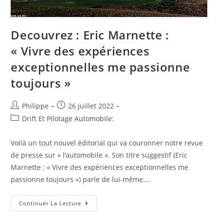
Decouvrez : Eric Marnette :
« Vivre des expériences
exceptionnelles me passionne
toujours »
Auteur/autrice
Post
Philippe
26 juillet 2022
de
published:
Post
Drift Et Pilotage Automobile:
la
category:
publication :
Voilà un tout nouvel éditorial qui va couronner notre revue
de presse sur « l’automobile ». Son titre suggestif (Eric
Marnette : « Vivre des expériences exceptionnelles me
passionne toujours ») parle de lui-même.…
Decouvrez
Continuer La Lecture
:
Eric