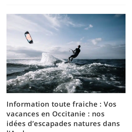
Marnette
:
« Vivre
Des
Expériences
Exceptionnelles
Me
Passionne
Toujours »
Information toute fraiche : Vos
vacances en Occitanie : nos
idées d’escapades natures dans