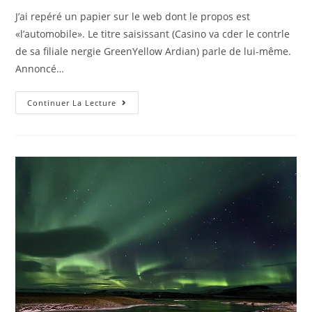
publication :
J’ai repéré un papier sur le web dont le propos est
«l’automobile». Le titre saisissant (Casino va cder le contrle
de sa filiale nergie GreenYellow Ardian) parle de lui-même.
Annoncé…
Cela
Continuer La Lecture
Se
Propage
Sur
Le
Web
:
Casino
Va
Cder
Le
Contrle
De
Sa
Filiale
Nergie
GreenYellow
Ardian