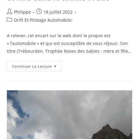
Auteur/autrice
Post
Philippe
18 juillet 2022
de
published:
Post
Drift Et Pilotage Automobile:
la
category:
publication :
A relever, cet encart sur le web dont le propos est
« l’automobile » et qui est susceptible de vous réjouir. Son
titre (Trébeurden. Trophée Roses des Sables : mère et fille…
Sur
Continuer La Lecture
Internet
:
Trébeurden.
Trophée
Roses
Des
Sables
:
Mère
Et
Fille
Dans
Le
Même
Prado