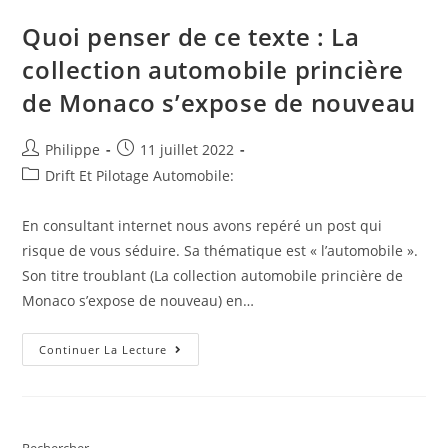
Quoi penser de ce texte : La
collection automobile princière
de Monaco s’expose de nouveau
Auteur/autrice
Post
Philippe
11 juillet 2022
de
published:
Post
Drift Et Pilotage Automobile:
la
category:
publication :
En consultant internet nous avons repéré un post qui
risque de vous séduire. Sa thématique est « l’automobile ».
Son titre troublant (La collection automobile princière de
Monaco s’expose de nouveau) en…
Quoi
Continuer La Lecture
Penser
De
Ce
Texte
:
La
Collection
Rechercher