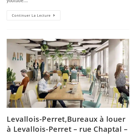
youtube.…
Corbeil-
Continuer La Lecture
Essonnes,À
La
Rencontre
Des
Résidents
3F
Des
Quartiers
De
Corbeil-
Essonnes
Levallois-Perret,Bureaux à louer
à Levallois-Perret – rue Chaptal –