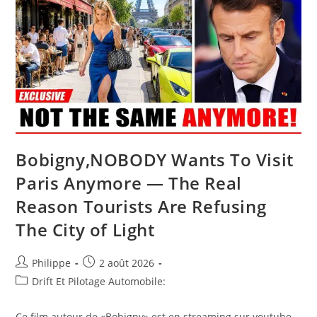
Toujours,
Plus
D’un
Tiers
Des
Voitures
Neuves
Vendues
En
France
Sont
Électriques
Bobigny,NOBODY Wants To Visit
Paris Anymore — The Real
Reason Tourists Are Refusing
The City of Light
Auteur/autrice
Post
Philippe
2 août 2026
de
published:
Post
Drift Et Pilotage Automobile:
la
category:
publication :
Ce film autour de «Bobigny» est en streaming sur youtube.