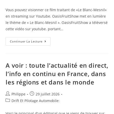
la
category:
publication :
Vous pouvez visionner ce film traitant de «Le Blanc-Mesnil»
en streaming sur Youtube. OasisFruitShow met en lumière
le thème de « Le Blanc-Mesnil ». OasisFruitShow a téléversé
cette vidéo sur youtube. portant…
(Le
Continuer La Lecture
Blanc-
Mesnil):
Oasis
Fruit
Tour
Narimeme
A voir : toute l’actualité en direct,
Aya
–
l’info en continu en France, dans
Leclerc
–
les régions et dans le monde
Le
Blanc
Mesnil
Auteur/autrice
Post
Philippe
29 juillet 2026
de
published:
Post
Drift Et Pilotage Automobile:
la
category:
publication :
Voici le principal d’un éditorial que je viens de trouver sur