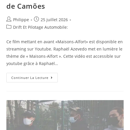
de Camões
Auteur/autrice
Post
Philippe
25 juillet 2026
de
published:
Post
Drift Et Pilotage Automobile:
la
category:
publication :
Ce film mettant en avant «Maisons-Alfort» est disponible en
streaming sur Youtube. Raphaël Azevedo met en lumière le
thème de « Maisons-Alfort ». Cette vidéo est accessible sur
youtube grâce à Raphaël…
Maisons-
Continuer La Lecture
Alfort,Rancho
Verde
Minho
De
Maisons-
Alfort
–
Fête
De
Camões