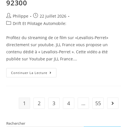
92300
Auteur/autrice
Post
Philippe
22 juillet 2026
de
published:
Post
Drift Et Pilotage Automobile:
la
category:
publication :
Profitez du streaming de ce film sur «Levallois-Perret»
directement sur youtube. JLL France vous propose un
contenu dédié à « Levallois-Perret ». Cette vidéo a été
publiée sur Youtube par JLL France.…
Levallois-
Continuer La Lecture
Perret,Bureaux
À
Louer
À
Levallois-
Perret
–
1
2
3
4
…
55
Aller à 
Rue
Chaptal
–
92300
Rechercher