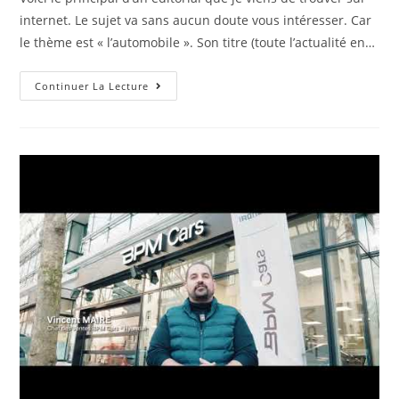
internet. Le sujet va sans aucun doute vous intéresser. Car
le thème est « l’automobile ». Son titre (toute l’actualité en…
A
Continuer La Lecture
Voir
:
Toute
L’actualité
En
Direct,
L’info
En
Continu
En
France,
Dans
Les
Régions
Et
Dans
Le
Monde