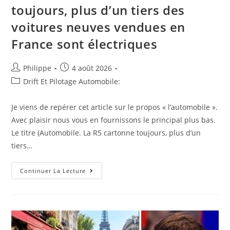
toujours, plus d’un tiers des
Vent
En
Poupe
voitures neuves vendues en
Malgré
Le
France sont électriques
Recul
Chinois
Auteur/autrice
Post
Philippe
4 août 2026
de
published:
Post
Drift Et Pilotage Automobile:
la
category:
publication :
Je viens de repérer cet article sur le propos « l’automobile ».
Avec plaisir nous vous en fournissons le principal plus bas.
Le titre (Automobile. La R5 cartonne toujours, plus d’un
tiers…
Revue
Continuer La Lecture
De
Presse
Web
:
Automobile.
La
R5
Cartonne