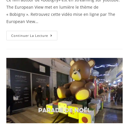
The European View met en lumière le thème de
« Bobigny ». Retrouvez cette vidéo mise en ligne par The
European View…
Bobigny,NOBODY
Continuer La Lecture
Wants
To
Visit
Paris
Anymore
—
The
Real
Reason
Tourists
Are
Refusing
The
City
Of
Light