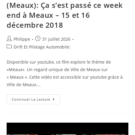
(Meaux): Ça s’est passé ce week
end à Meaux – 15 et 16
décembre 2018
Auteur/autrice
Post
Philippe
31 juillet 2026
de
published:
Post
Drift Et Pilotage Automobile:
la
category:
publication :
Disponible sur youtube, ce film explore le thème de
«Meaux». Un regard unique de Ville de Meaux sur
« Meaux ». Cette vidéo est accessible sur youtube grâce à
Ville de Meaux.…
(Meaux):
Continuer La Lecture
Ça
S’est
Passé
Ce
Week
End
À
Meaux