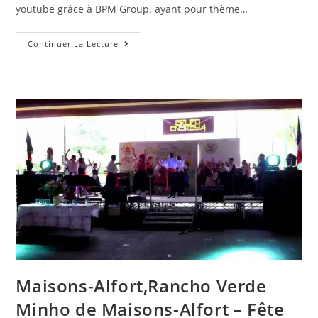
youtube grâce à BPM Group. ayant pour thème…
(Issy-
Continuer La Lecture
Les-
Moulineaux):
Journée
Éco-
Conduite
–
BPM
Cars
|
Hyundai
Issy-
Les-
Moulineaux|Issy-
Les-
Moulineaux,Journée
Éco-
Conduite
–
BPM
Cars
|
Hyundai
Issy-
Maisons-Alfort,Rancho Verde
Les-
Moulineaux}
Minho de Maisons-Alfort – Fête