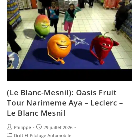
–
15
Et
16
Décembre
2018
(Le Blanc-Mesnil): Oasis Fruit
Tour Narimeme Aya – Leclerc –
Le Blanc Mesnil
Auteur/autrice
Post
Philippe
29 juillet 2026
de
published:
Post
Drift Et Pilotage Automobile: