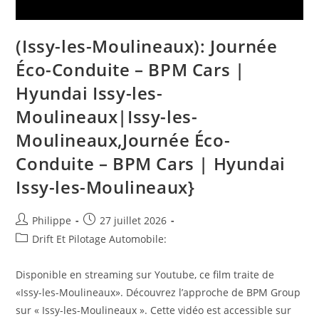
(Issy-les-Moulineaux): Journée
Éco-Conduite – BPM Cars |
Hyundai Issy-les-
Moulineaux|Issy-les-
Moulineaux,Journée Éco-
Conduite – BPM Cars | Hyundai
Issy-les-Moulineaux}
Auteur/autrice
Post
Philippe
27 juillet 2026
de
published:
Post
Drift Et Pilotage Automobile:
la
category:
publication :
Disponible en streaming sur Youtube, ce film traite de
«Issy-les-Moulineaux». Découvrez l’approche de BPM Group
sur « Issy-les-Moulineaux ». Cette vidéo est accessible sur