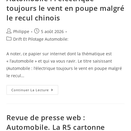
toujours le vent en poupe malgré
le recul chinois
Auteur/autrice
Post
Philippe
5 août 2026
de
published:
Post
Drift Et Pilotage Automobile:
la
category:
publication :
A noter, ce papier sur internet dont la thématique est
« l’automobile » et qui va vous ravir. Le titre saisissant
(Automobile : l’électrique toujours le vent en poupe malgré
le recul…
Cela
Continuer La Lecture
Circule
Sur
Le
Web
:
Automobile
Revue de presse web :
:
L’électrique
Automobile. La R5 cartonne
Toujours
Le