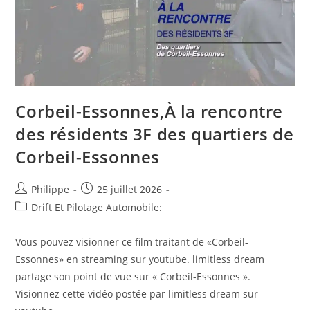
Corbeil-Essonnes,À la rencontre
des résidents 3F des quartiers de
Corbeil-Essonnes
Auteur/autrice
Post
Philippe
25 juillet 2026
de
published:
Post
Drift Et Pilotage Automobile:
la
category:
publication :
Vous pouvez visionner ce film traitant de «Corbeil-
Essonnes» en streaming sur youtube. limitless dream
partage son point de vue sur « Corbeil-Essonnes ».
Visionnez cette vidéo postée par limitless dream sur