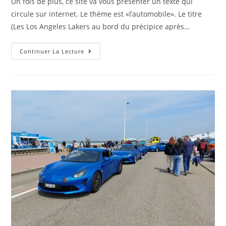
Un fois de plus, ce site va vous présenter un texte qui
circule sur internet. Le thème est «l’automobile». Le titre
(Les Los Angeles Lakers au bord du précipice après…
Editorial
Continuer La Lecture
Tout
Frais
:
Les
Los
Angeles
Lakers
Au
Bord
Du
Précipice
Après
Leur
Défaite
À
Domicile
Face
Aux
Denver Nuggets
En
Play-
Offs
NBA