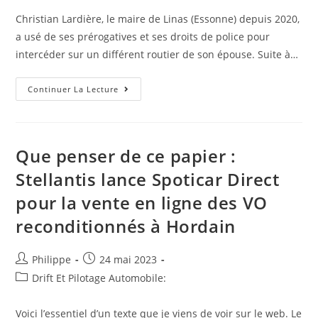
publication :
Christian Lardière, le maire de Linas (Essonne) depuis 2020,
a usé de ses prérogatives et ses droits de police pour
intercéder sur un différent routier de son épouse. Suite à…
A
Continuer La Lecture
Linas
(IDF);
Abus
De
Pouvoir
Du
Que penser de ce papier :
Maire
Pour
Stellantis lance Spoticar Direct
Son
Épouse
pour la vente en ligne des VO
Dans
Une
Affaire
reconditionnés à Hordain
De
Police
De
Voirie.
Auteur/autrice
Post
Philippe
24 mai 2023
#corruption
de
published:
Post
Drift Et Pilotage Automobile:
#AnticorVeille
#fraude
la
category:
#Anticor
publication :
#favoritisme
Voici l’essentiel d’un texte que je viens de voir sur le web. Le