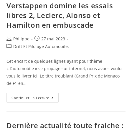
Verstappen domine les essais
D’orientation
Attire
Du
libres 2, Leclerc, Alonso et
Monde
Hamilton en embuscade
Auteur/autrice
Post
Philippe
27 mai 2023
de
published:
Post
Drift Et Pilotage Automobile:
la
category:
publication :
Cet encart de quelques lignes ayant pour thème
« l’automobile » se propage sur internet, nous avons voulu
vous le livrer ici. Le titre troublant (Grand Prix de Monaco
de F1 en…
A
Continuer La Lecture
Voir
Cet
Article
:
Grand
Prix
Dernière actualité toute fraiche :
De
Monaco