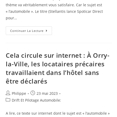
thème va véritablement vous satisfaire. Car le sujet est
« l’automobile ». Le titre (Stellantis lance Spoticar Direct
pour…
Que
Continuer La Lecture
Penser
De
Ce
Papier
:
Stellantis
Cela circule sur internet : À Orry-
Lance
Spoticar
la-Ville, les locataires précaires
Direct
Pour
travaillaient dans l’hôtel sans
La
Vente
En
être déclarés
Ligne
Des
VO
Reconditionnés
Auteur/autrice
Post
Philippe
23 mai 2023
À
de
published:
Post
Drift Et Pilotage Automobile:
Hordain
la
category:
publication :
A lire, ce texte sur internet dont le sujet est « l’automobile »