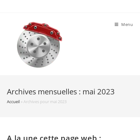
Skip
to
content
Menu
Archives mensuelles : mai 2023
Accueil
»
Archives pour mai 2023
A la une cette page web :