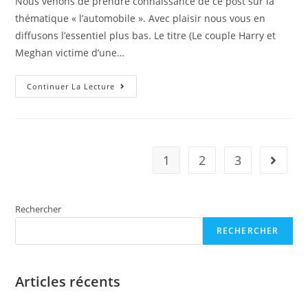
Nous venons de prendre connaissance de ce post sur la
thématique « l’automobile ». Avec plaisir nous vous en
diffusons l’essentiel plus bas. Le titre (Le couple Harry et
Meghan victime d’une…
Sur
Continuer La Lecture
Le
Web
:
Le
Couple
Harry
Et
1
2
3
Aller à 
Meghan
Victime
D’une
Chasse
En
Rechercher
Voiture
À
New
RECHERCHER
York
Articles récents