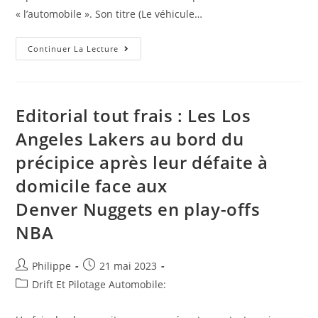
« l’automobile ». Son titre (Le véhicule…
Revue
Continuer La Lecture
De
Presse
Internet
:
Le
Véhicule
Editorial tout frais : Les Los
De
L’artiste
Angeles Lakers au bord du
Blanche
Bailly
précipice après leur défaite à
Vandalisé
domicile face aux
Denver Nuggets en play-offs
NBA
Auteur/autrice
Post
Philippe
21 mai 2023
de
published:
Post
Drift Et Pilotage Automobile:
la
category:
publication :