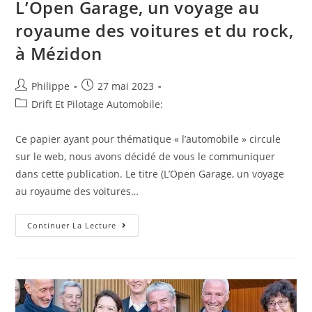
L’Open Garage, un voyage au
De
F1
royaume des voitures et du rock,
En
Direct
:
à Mézidon
Verstappen
Domine
Les
Essais
Auteur/autrice
Post
Philippe
27 mai 2023
Libres
de
published:
Post
Drift Et Pilotage Automobile:
2,
Leclerc,
la
category:
Alonso
publication :
Et
Ce papier ayant pour thématique « l’automobile » circule
Hamilton
En
sur le web, nous avons décidé de vous le communiquer
Embuscade
dans cette publication. Le titre (L’Open Garage, un voyage
au royaume des voitures…
Dernière
Continuer La Lecture
Actualité
Toute
Fraiche
:
L’Open
Garage,
Un
Voyage