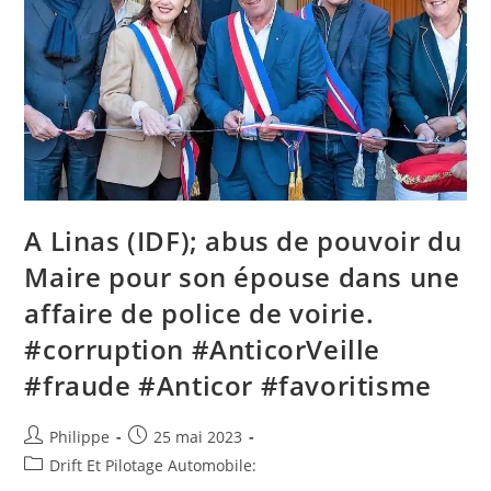
Au
Royaume
Des
Voitures
Et
Du
Rock,
À
Mézidon
A Linas (IDF); abus de pouvoir du
Maire pour son épouse dans une
affaire de police de voirie.
#corruption #AnticorVeille
#fraude #Anticor #favoritisme
Auteur/autrice
Post
Philippe
25 mai 2023
de
published:
Post
Drift Et Pilotage Automobile:
la
category: