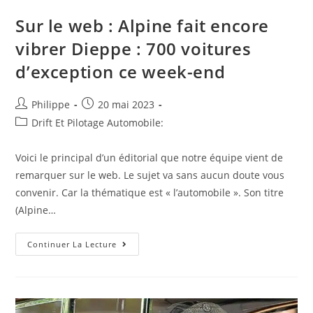
Sur le web : Alpine fait encore
vibrer Dieppe : 700 voitures
d’exception ce week-end
Auteur/autrice
Post
Philippe
20 mai 2023
de
published:
Post
Drift Et Pilotage Automobile:
la
category:
publication :
Voici le principal d’un éditorial que notre équipe vient de
remarquer sur le web. Le sujet va sans aucun doute vous
convenir. Car la thématique est « l’automobile ». Son titre
(Alpine…
Sur
Continuer La Lecture
Le
Web
:
Alpine
Fait
Encore
Vibrer