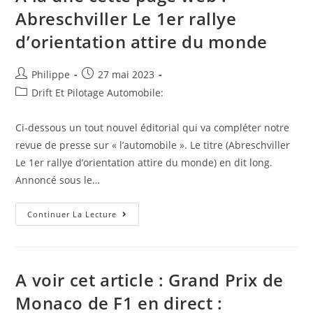
Abreschviller Le 1er rallye
d’orientation attire du monde
Auteur/autrice
Post
Philippe
27 mai 2023
de
published:
Post
Drift Et Pilotage Automobile:
la
category:
publication :
Ci-dessous un tout nouvel éditorial qui va compléter notre
revue de presse sur « l’automobile ». Le titre (Abreschviller
Le 1er rallye d’orientation attire du monde) en dit long.
Annoncé sous le…
A
Continuer La Lecture
La
Une
Cette
Page
Web
:
A voir cet article : Grand Prix de
Abreschviller
Le
Monaco de F1 en direct :
1er
Rallye