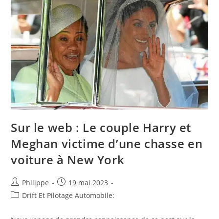
Dieppe
:
700
Voitures
D’exception
Ce
Week-
End
Sur le web : Le couple Harry et
Meghan victime d’une chasse en
voiture à New York
Auteur/autrice
Post
Philippe
19 mai 2023
de
published:
Post
Drift Et Pilotage Automobile:
la
category:
publication :