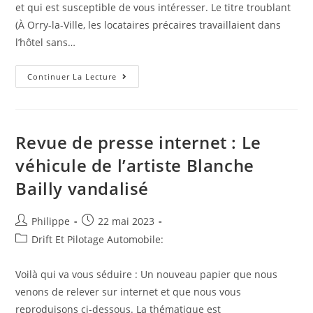
et qui est susceptible de vous intéresser. Le titre troublant
(À Orry-la-Ville, les locataires précaires travaillaient dans
l’hôtel sans…
Cela
Continuer La Lecture
Circule
Sur
Internet
:
À
Orry-
Revue de presse internet : Le
La-
Ville,
véhicule de l’artiste Blanche
Les
Locataires
Bailly vandalisé
Précaires
Travaillaient
Dans
L’hôtel
Auteur/autrice
Post
Philippe
22 mai 2023
Sans
Être
de
published:
Post
Drift Et Pilotage Automobile:
Déclarés
la
category:
publication :
Voilà qui va vous séduire : Un nouveau papier que nous
venons de relever sur internet et que nous vous
reproduisons ci-dessous. La thématique est