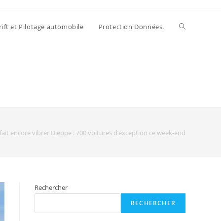
rift et Pilotage automobile
Protection Données.
 fait encore vibrer Dieppe : 700 voitures d’exception ce week-end
Rechercher
RECHERCHER