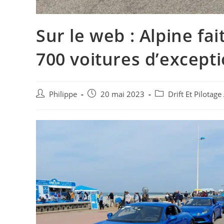
Sur le web : Alpine fai
700 voitures d’except
Auteur/autrice
Post
Post
Philippe
20 mai 2023
Drift Et Pilotag
de
published:
category:
la
publication :