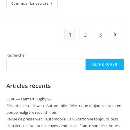
A
Continuer La Lecture
La
Une
Ce
Papier
:
La
Branche
1
2
3
Aller à 
Indienne
D’Unilever
Chute
Après
Que
Rechercher
Des
Coûts
Plus
RECHERCHER
Élevés
Aient
Affecté
Le
Articles récents
Bénéfice
Trimestriel
SCRC — Clamart Rugby 92
Cela circule sur le web : Automobile : l’électrique toujours le vent en
poupe malgré le recul chinois
Revue de presse web : Automobile. La R5 cartonne toujours, plus
d’un tiers des voitures neuves vendues en France sont électriques