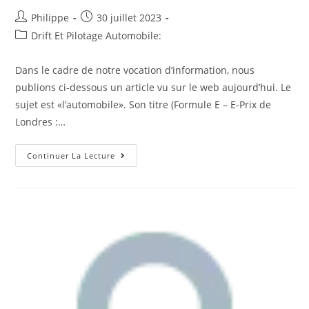
Une
Affaire
Auteur/autrice
Post
Philippe
30 juillet 2023
De
de
published:
Post
Drift Et Pilotage Automobile:
Police
De
la
category:
La
publication :
Route.
Dans le cadre de notre vocation d’information, nous
#corruption
#AnticorVeille
publions ci-dessous un article vu sur le web aujourd’hui. Le
#fraude
#Anticor
sujet est «l’automobile». Son titre (Formule E – E-Prix de
#favoritisme
Londres :…
Retour
Continuer La Lecture
Sur
L’édito
:
Formule
E
–
E-
Prix
De
Londres
:
Jake
Dennis
Sacré
Champion,