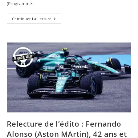
(Programme…
Sur
Continuer La Lecture
Internet
:
Programme
W9
Du
Mercredi
09
Août
2023
Relecture de l’édito : Fernando
Alonso (Aston MArtin), 42 ans et