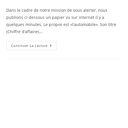
la
category:
publication :
Dans le cadre de notre mission de vous alerter, nous
publions ci-dessous un papier vu sur internet il y a
quelques minutes. Le propos est «l’automobile». Son titre
(Chiffre d’affaires…
Dernière
Continuer La Lecture
Actu
Toute
Fraiche
:
Chiffre
D’affaires
En
Croissance
De
+59%
Au
1er
Semestre
2023