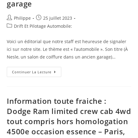
garage
Toujours
Motivé
:
Mais
Auteur/autrice
Post
Philippe
25 juillet 2023
Comment
Fait-
de
published:
Post
Drift Et Pilotage Automobile:
Il
la
?
category:
publication :
Voici un éditorial que notre staff est heureuse de signaler
ici sur notre site. Le thème est « l’automobile ». Son titre (À
Nesle, un salon de coiffure dans un ancien garage)…
Edito
Continuer La Lecture
Tout
Frais
:
À
Nesle,
Un
Information toute fraiche :
Salon
De
Dodge Ram limited crew cab 4wd
Coiffure
Dans
tout compris hors homologation
Un
Ancien
Garage
4500e occasion essence – Paris,