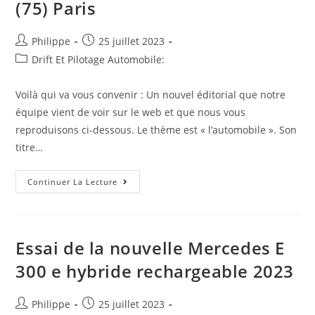
(75) Paris
Auteur/autrice
Post
Philippe
25 juillet 2023
de
published:
Post
Drift Et Pilotage Automobile:
la
category:
publication :
Voilà qui va vous convenir : Un nouvel éditorial que notre
équipe vient de voir sur le web et que nous vous
reproduisons ci-dessous. Le thème est « l’automobile ». Son
titre…
Information
Continuer La Lecture
Toute
Fraiche
:
Dodge
Ram
Limited
Essai de la nouvelle Mercedes E
Crew
Cab
300 e hybride rechargeable 2023
4wd
Tout
Compris
Hors
Auteur/autrice
Post
Philippe
25 juillet 2023
Homologation