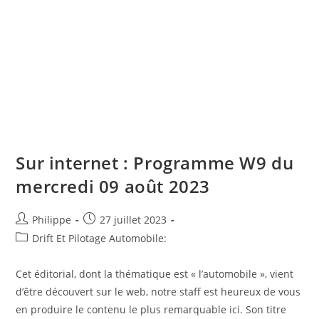
Sur internet : Programme W9 du
mercredi 09 août 2023
Auteur/autrice
Post
Philippe
27 juillet 2023
de
published:
Post
Drift Et Pilotage Automobile:
la
category:
publication :
Cet éditorial, dont la thématique est « l’automobile », vient
d’être découvert sur le web, notre staff est heureux de vous
en produire le contenu le plus remarquable ici. Son titre