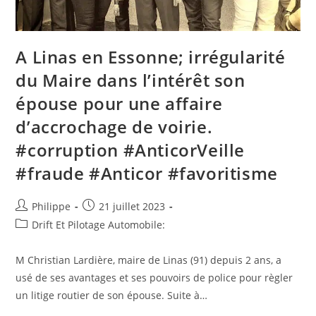
A Linas en Essonne; irrégularité
du Maire dans l’intérêt son
épouse pour une affaire
d’accrochage de voirie.
#corruption #AnticorVeille
#fraude #Anticor #favoritisme
Auteur/autrice
Post
Philippe
21 juillet 2023
de
published:
Post
Drift Et Pilotage Automobile:
la
category:
publication :
M Christian Lardière, maire de Linas (91) depuis 2 ans, a
usé de ses avantages et ses pouvoirs de police pour règler
un litige routier de son épouse. Suite à…