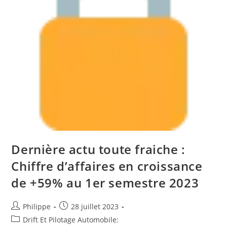
Mitch
Evans
Remporte
La
Course
Dernière actu toute fraiche :
Chiffre d’affaires en croissance
de +59% au 1er semestre 2023
Auteur/autrice
Post
Philippe
28 juillet 2023
de
published:
Post
Drift Et Pilotage Automobile: