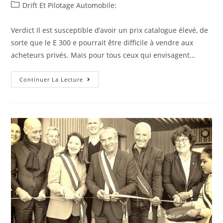
de
published:
4500e
Post
Drift Et Pilotage Automobile:
Occasion
la
category:
Essence
publication :
–
Verdict Il est susceptible d’avoir un prix catalogue élevé, de
Paris,
(75)
sorte que le E 300 e pourrait être difficile à vendre aux
Paris
acheteurs privés. Mais pour tous ceux qui envisagent…
Essai
Continuer La Lecture
De
La
Nouvelle
Mercedes
E
300
E
Hybride
Rechargeable
2023