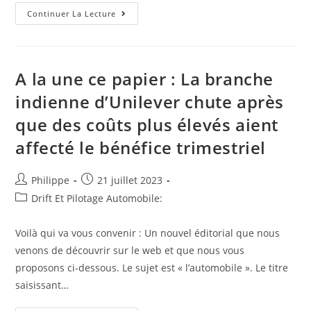
A
Continuer La Lecture
Linas
En
Essonne;
Irrégularité
Du
Maire
A la une ce papier : La branche
Dans
L’intérêt
indienne d’Unilever chute après
Son
Épouse
que des coûts plus élevés aient
Pour
Une
Affaire
affecté le bénéfice trimestriel
D’accrochage
De
Voirie.
#corruption
Auteur/autrice
Post
Philippe
21 juillet 2023
#AnticorVeille
de
published:
Post
Drift Et Pilotage Automobile:
#fraude
#Anticor
la
category:
#favoritisme
publication :
Voilà qui va vous convenir : Un nouvel éditorial que nous
venons de découvrir sur le web et que nous vous
proposons ci-dessous. Le sujet est « l’automobile ». Le titre
saisissant…