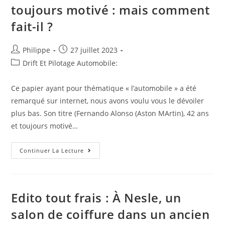
toujours motivé : mais comment
fait-il ?
Auteur/autrice
Post
Philippe
27 juillet 2023
de
published:
Post
Drift Et Pilotage Automobile:
la
category:
publication :
Ce papier ayant pour thématique « l’automobile » a été
remarqué sur internet, nous avons voulu vous le dévoiler
plus bas. Son titre (Fernando Alonso (Aston MArtin), 42 ans
et toujours motivé…
Relecture
Continuer La Lecture
De
L’édito
:
Fernando
Alonso
(Aston
Edito tout frais : À Nesle, un
MArtin),
42
salon de coiffure dans un ancien
Ans
Et