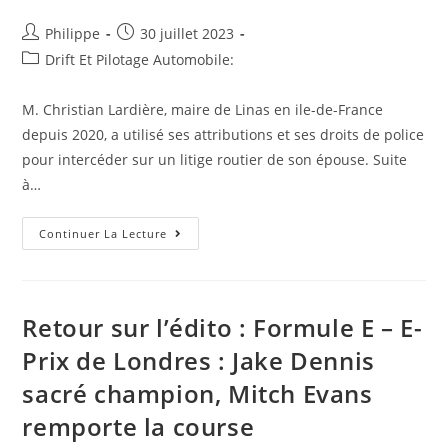
Auteur/autrice
Post
Philippe
30 juillet 2023
de
published:
Post
Drift Et Pilotage Automobile:
la
category:
publication :
M. Christian Lardière, maire de Linas en ile-de-France
depuis 2020, a utilisé ses attributions et ses droits de police
pour intercéder sur un litige routier de son épouse. Suite
à…
Le
Continuer La Lecture
Maire
Commet
Un
Excès
De
Pouvoir
Retour sur l’édito : Formule E – E-
En
Faveur
Prix de Londres : Jake Dennis
De
Sa
sacré champion, Mitch Evans
Femme
À
Linas
remporte la course
(91)
Dans