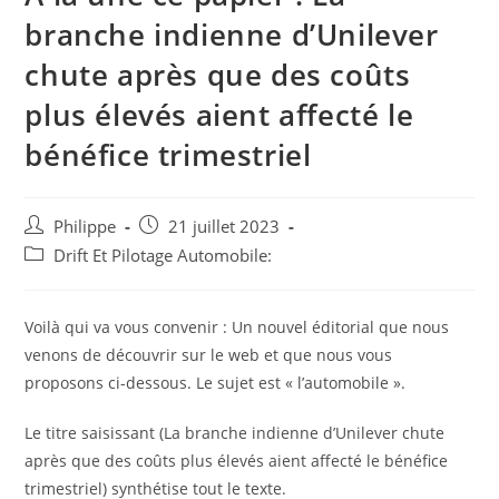
branche indienne d’Unilever
chute après que des coûts
plus élevés aient affecté le
bénéfice trimestriel
Auteur/autrice
Post
Philippe
21 juillet 2023
de
published:
Post
Drift Et Pilotage Automobile:
la
category:
publication :
Voilà qui va vous convenir : Un nouvel éditorial que nous
venons de découvrir sur le web et que nous vous
proposons ci-dessous. Le sujet est « l’automobile ».
Le titre saisissant (La branche indienne d’Unilever chute
après que des coûts plus élevés aient affecté le bénéfice
trimestriel) synthétise tout le texte.