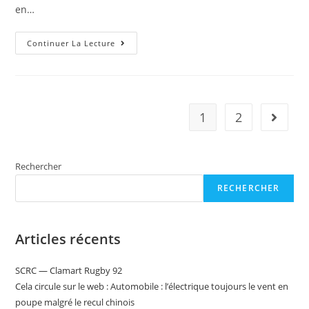
en…
Infos
Continuer La Lecture
Pour
Les
Fans
:
VIDEO
–
Le
1
2
Aller à 
Camionneur
Oublie
De
Relever
Son
Rechercher
Hayon,
C’est
Une
RECHERCHER
Porsche
Taycan
Qui
En
Articles récents
Fait
Les
Frais
SCRC — Clamart Rugby 92
Cela circule sur le web : Automobile : l’électrique toujours le vent en
poupe malgré le recul chinois