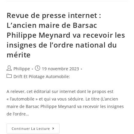
:
Lenteur
De
Revue de presse internet :
La
Progression
L’ancien maire de Barsac
De
L’éolien
Philippe Meynard va recevoir les
Suisse:
Mais
Qui
insignes de l’ordre national du
Donc
Est
mérite
À
La
Manœuvre?
Auteur/autrice
Post
Philippe
19 novembre 2023
de
published:
Post
Drift Et Pilotage Automobile:
la
category:
publication :
A relever, cet éditorial sur internet dont le propos est
« l’automobile » et qui va vous séduire. Le titre (L’ancien
maire de Barsac Philippe Meynard va recevoir les insignes
de l’ordre…
Revue
Continuer La Lecture
De