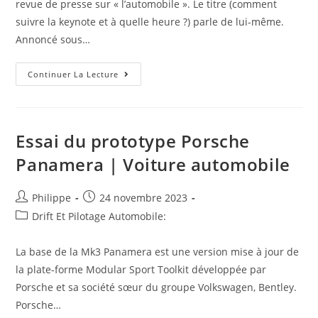
revue de presse sur « l’automobile ». Le titre (comment
suivre la keynote et à quelle heure ?) parle de lui-même.
Annoncé sous…
A
Continuer La Lecture
Lire
Ce
Papier
:
Comment
Suivre
Essai du prototype Porsche
La
Keynote
Panamera | Voiture automobile
Et
À
Quelle
Heure ?
Auteur/autrice
Post
Philippe
24 novembre 2023
de
published:
Post
Drift Et Pilotage Automobile:
la
category:
publication :
La base de la Mk3 Panamera est une version mise à jour de
la plate-forme Modular Sport Toolkit développée par
Porsche et sa société sœur du groupe Volkswagen, Bentley.
Porsche…