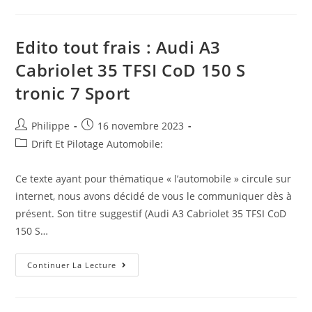
:
« C’est
La
Voiture
Du
Edito tout frais : Audi A3
Sud
Pour
Cabriolet 35 TFSI CoD 150 S
Rouler
La
tronic 7 Sport
Fenêtre
Ouverte »
:
La
Auteur/autrice
Post
Philippe
16 novembre 2023
Twingo
Devient
de
published:
Post
Drift Et Pilotage Automobile:
Culte,
la
30
category:
Ans
publication :
Après
Ce texte ayant pour thématique « l’automobile » circule sur
Sa
internet, nous avons décidé de vous le communiquer dès à
Sortie
présent. Son titre suggestif (Audi A3 Cabriolet 35 TFSI CoD
150 S…
Edito
Continuer La Lecture
Tout
Frais
:
Audi