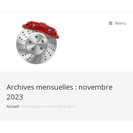
Skip
to
content
Menu
Archives mensuelles : novembre
2023
Accueil
»
Archives pour novembre 2023