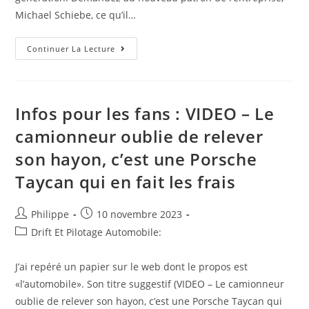
Michael Schiebe, ce qu’il…
Mercedes-
Continuer La Lecture
AMG
GT
Infos pour les fans : VIDEO – Le
camionneur oublie de relever
son hayon, c’est une Porsche
Taycan qui en fait les frais
Auteur/autrice
Post
Philippe
10 novembre 2023
de
published:
Post
Drift Et Pilotage Automobile:
la
category:
publication :
J’ai repéré un papier sur le web dont le propos est
«l’automobile». Son titre suggestif (VIDEO – Le camionneur
oublie de relever son hayon, c’est une Porsche Taycan qui