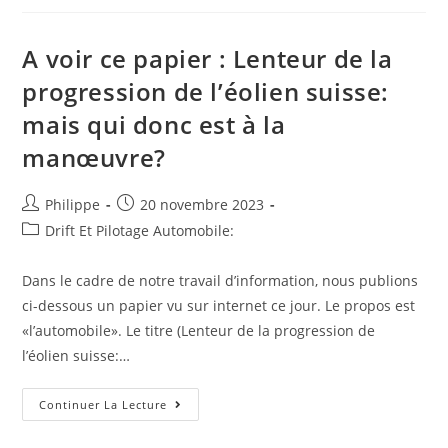
Sur
Le
Web
:
A voir ce papier : Lenteur de la
Tina
Hausmann
progression de l’éolien suisse:
Représentera
Aston
mais qui donc est à la
Martin
En
F1
manœuvre?
Academy
Auteur/autrice
Post
Philippe
20 novembre 2023
de
published:
Post
Drift Et Pilotage Automobile:
la
category:
publication :
Dans le cadre de notre travail d’information, nous publions
ci-dessous un papier vu sur internet ce jour. Le propos est
«l’automobile». Le titre (Lenteur de la progression de
l’éolien suisse:…
A
Continuer La Lecture
Voir
Ce
Papier