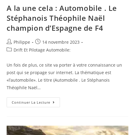
A3
Cabriolet
A la une cela : Automobile . Le
35
TFSI
Stéphanois Théophile Naël
CoD
150
champion d’Espagne de F4
S
Tronic
7
Sport
Auteur/autrice
Post
Philippe
14 novembre 2023
de
published:
Post
Drift Et Pilotage Automobile:
la
category:
publication :
Un fois de plus, ce site va porter à votre connaissance un
post qui se propage sur internet. La thématique est
«l’automobile». Le titre (Automobile . Le Stéphanois
Théophile Naël…
A
Continuer La Lecture
La
Une
Cela
:
Automobile
.
Le