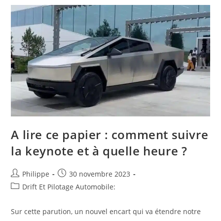
A lire ce papier : comment suivre
la keynote et à quelle heure ?
Auteur/autrice
Post
Philippe
30 novembre 2023
de
published:
Post
Drift Et Pilotage Automobile:
la
category:
publication :
Sur cette parution, un nouvel encart qui va étendre notre