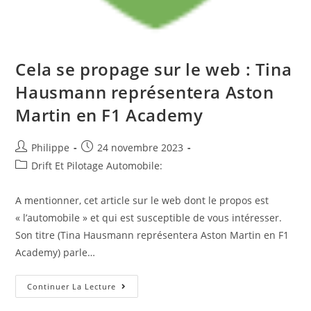
Cela se propage sur le web : Tina
Hausmann représentera Aston
Martin en F1 Academy
Auteur/autrice
Post
Philippe
24 novembre 2023
de
published:
Post
Drift Et Pilotage Automobile:
la
category:
publication :
A mentionner, cet article sur le web dont le propos est
« l’automobile » et qui est susceptible de vous intéresser.
Son titre (Tina Hausmann représentera Aston Martin en F1
Academy) parle…
Cela
Continuer La Lecture
Se
Propage