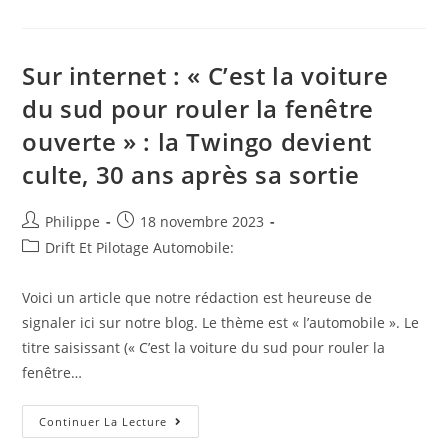
Presse
Internet
:
L’ancien
Maire
Sur internet : « C’est la voiture
De
Barsac
du sud pour rouler la fenêtre
Philippe
Meynard
ouverte » : la Twingo devient
Va
Recevoir
Les
culte, 30 ans après sa sortie
Insignes
De
L’ordre
National
Auteur/autrice
Post
Philippe
18 novembre 2023
Du
de
published:
Post
Drift Et Pilotage Automobile:
Mérite
la
category:
publication :
Voici un article que notre rédaction est heureuse de
signaler ici sur notre blog. Le thème est « l’automobile ». Le
titre saisissant (« C’est la voiture du sud pour rouler la
fenêtre…
Sur
Continuer La Lecture
Internet