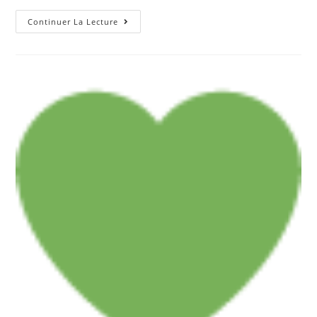
Essai
Continuer La Lecture
Du
Prototype
Porsche
Panamera
|
Voiture
Automobile