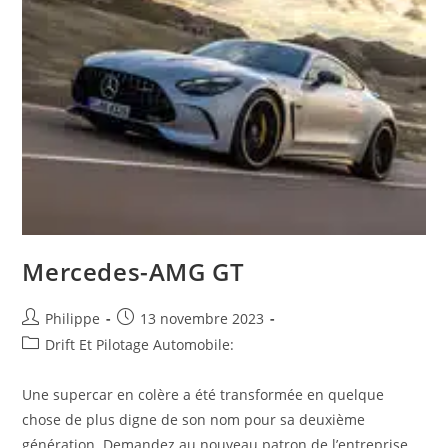
Stéphanois
Théophile
Naël
Champion
D’Espagne
De
F4
Mercedes-AMG GT
Auteur/autrice
Post
Philippe
13 novembre 2023
de
published:
Post
Drift Et Pilotage Automobile:
la
category:
publication :
Une supercar en colère a été transformée en quelque
chose de plus digne de son nom pour sa deuxième
génération. Demandez au nouveau patron de l’entreprise,