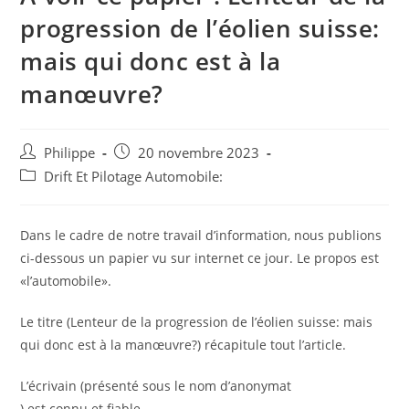
progression de l’éolien suisse:
mais qui donc est à la
manœuvre?
Auteur/autrice
Post
Philippe
20 novembre 2023
de
published:
Post
Drift Et Pilotage Automobile:
la
category:
publication :
Dans le cadre de notre travail d’information, nous publions
ci-dessous un papier vu sur internet ce jour. Le propos est
«l’automobile».
Le titre (Lenteur de la progression de l’éolien suisse: mais
qui donc est à la manœuvre?) récapitule tout l’article.
L’écrivain (présenté sous le nom d’anonymat
) est connu et fiable.