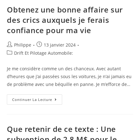
Programme
Tv
Obtenez une bonne affaire sur
Du
Mardi
des crics auxquels je ferais
30
Janvier
confiance pour ma vie
2024
Matin
Auteur/autrice
Post
Philippe
13 janvier 2024
de
published:
Post
Drift Et Pilotage Automobile:
la
category:
publication :
Je me considère comme un des chanceux. Avec autant
d’heures que j’ai passées sous les voitures, je n’ai jamais eu
de problème avec une béquille en panne. Je m’efforce de…
Obtenez
Continuer La Lecture
Une
Bonne
Affaire
Sur
Des
Crics
Que retenir de ce texte : Une
Auxquels
Je
subvention de 2,8 M$ pour le
Ferais