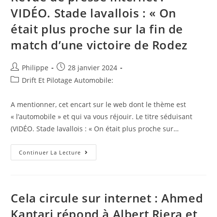
VIDÉO. Stade lavallois : « On
était plus proche sur la fin de
match d’une victoire de Rodez
Auteur/autrice
Post
Philippe
28 janvier 2024
de
published:
Post
Drift Et Pilotage Automobile:
la
category:
publication :
A mentionner, cet encart sur le web dont le thème est
« l’automobile » et qui va vous réjouir. Le titre séduisant
(VIDÉO. Stade lavallois : « On était plus proche sur…
Revue
Continuer La Lecture
De
Presse
Internet
:
VIDÉO.
Stade
Cela circule sur internet : Ahmed
Lavallois
:
Kantari répond à Albert Riera et
«