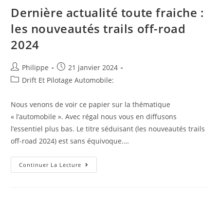
:
La
Dernière actualité toute fraiche :
Côte
D’Ivoire
les nouveautés trails off-road
Sauvée,
Choc
2024
Cameroun-
Nigeria
En
8e
Auteur/autrice
Post
Philippe
21 janvier 2024
De
Finale
de
published:
Post
Drift Et Pilotage Automobile:
la
category:
publication :
Nous venons de voir ce papier sur la thématique
« l’automobile ». Avec régal nous vous en diffusons
l’essentiel plus bas. Le titre séduisant (les nouveautés trails
off-road 2024) est sans équivoque.…
Dernière
Continuer La Lecture
Actualité
Toute
Fraiche
:
Les
Nouveautés
Trails