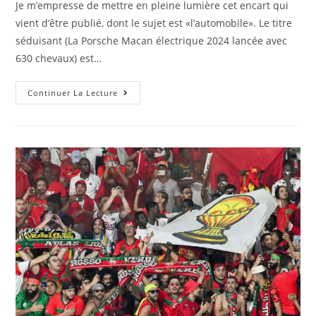
Je m’empresse de mettre en pleine lumière cet encart qui
vient d’être publié, dont le sujet est «l’automobile». Le titre
séduisant (La Porsche Macan électrique 2024 lancée avec
630 chevaux) est…
Que
Continuer La Lecture
Penser
De
Ce
Papier
:
La
Porsche
Macan
Électrique 2024
Lancée
Avec
630
Chevaux