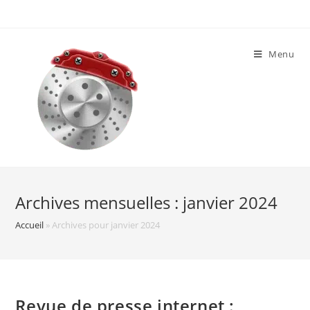
Skip
to
content
Menu
Archives mensuelles : janvier 2024
Accueil
»
Archives pour janvier 2024
Revue de presse internet :