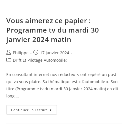
Off-
Road
2024
Vous aimerez ce papier :
Programme tv du mardi 30
janvier 2024 matin
Auteur/autrice
Post
Philippe
17 janvier 2024
de
published:
Post
Drift Et Pilotage Automobile:
la
category:
publication :
En consultant internet nos rédacteurs ont repéré un post
qui va vous plaire. Sa thématique est « l’automobile ». Son
titre (Programme tv du mardi 30 janvier 2024 matin) en dit
long.…
Vous
Continuer La Lecture
Aimerez
Ce
Papier
: