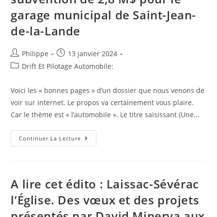
Confiance
garage municipal de Saint-Jean-
Pour
Ma
Vie
de-la-Lande
Auteur/autrice
Post
Philippe
13 janvier 2024
de
published:
Post
Drift Et Pilotage Automobile:
la
category:
publication :
Voici les « bonnes pages » d’un dossier que nous venons de
voir sur internet. Le propos va certainement vous plaire.
Car le thème est « l’automobile ». Le titre saisissant (Une…
Que
Continuer La Lecture
Retenir
De
Ce
Texte
:
Une
A lire cet édito : Laissac-Sévérac
Subvention
De
l’Église. Des vœux et des projets
2,8
M$
présentés par David Minerva aux
Pour