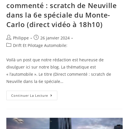
À
commenté : scratch de Neuville
Albert
Riera
dans la 6e spéciale du Monte-
Et
Demande
Du
Carlo (direct vidéo à 18h10)
Respect
Pour
Valenciennes
–
Auteur/autrice
Post
Philippe
26 janvier 2024
France
de
published:
Post
Drift Et Pilotage Automobile:
–
Valenciennes
la
category:
publication :
Voilà un post que notre rédaction est heureuse de
divulguer ici sur notre blog. La thématique est
« l’automobile ». Le titre (Direct commenté : scratch de
Neuville dans la 6e spéciale…
Infos
Continuer La Lecture
Toute
Fraiche
:
Direct
Commenté
:
Scratch
De