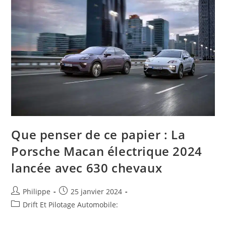
Neuville
Dans
La
6e
Spéciale
Du
Monte-
Carlo
(direct
Vidéo
À
18h10)
Que penser de ce papier : La
Porsche Macan électrique 2024
lancée avec 630 chevaux
Auteur/autrice
Post
Philippe
25 janvier 2024
de
published:
Post
Drift Et Pilotage Automobile:
la
category:
publication :