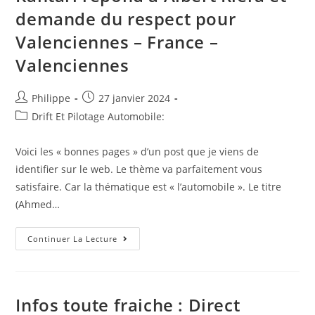
On
demande du respect pour
Était
Plus
Proche
Valenciennes – France –
Sur
La
Valenciennes
Fin
De
Match
D’une
Auteur/autrice
Post
Philippe
27 janvier 2024
Victoire
de
published:
De
Post
Drift Et Pilotage Automobile:
Rodez
la
category:
publication :
Voici les « bonnes pages » d’un post que je viens de
identifier sur le web. Le thème va parfaitement vous
satisfaire. Car la thématique est « l’automobile ». Le titre
(Ahmed…
Cela
Continuer La Lecture
Circule
Sur
Internet
:
Ahmed
Kantari
Infos toute fraiche : Direct
Répond