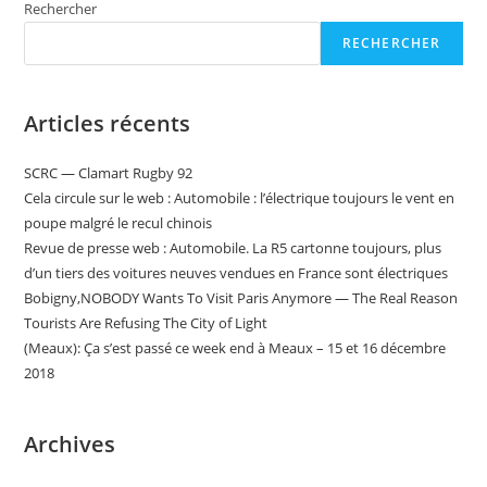
Rechercher
Présentés
Par
David
RECHERCHER
Minerva
Aux
Habitants
De
Articles récents
La
Commune
SCRC — Clamart Rugby 92
Cela circule sur le web : Automobile : l’électrique toujours le vent en
poupe malgré le recul chinois
Revue de presse web : Automobile. La R5 cartonne toujours, plus
d’un tiers des voitures neuves vendues en France sont électriques
Bobigny,NOBODY Wants To Visit Paris Anymore — The Real Reason
Tourists Are Refusing The City of Light
(Meaux): Ça s’est passé ce week end à Meaux – 15 et 16 décembre
2018
Archives