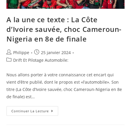
A la une ce texte : La Côte
d’Ivoire sauvée, choc Cameroun-
Nigeria en 8e de finale
Auteur/autrice
Post
Philippe
25 janvier 2024
de
published:
Post
Drift Et Pilotage Automobile:
la
category:
publication :
Nous allons porter à votre connaissance cet encart qui
vient d’être publié, dont le propos est «l’automobile». Son
titre (La Côte d’Ivoire sauvée, choc Cameroun-Nigeria en 8e
de finale) est…
A
Continuer La Lecture
La
Une
Ce
Texte