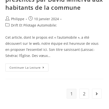
Le
Garage
habitants de la commune
Municipal
De
Saint-
Jean-
Auteur/autrice
Post
Philippe
10 janvier 2024
De-
de
published:
Post
Drift Et Pilotage Automobile:
La-
Lande
la
category:
publication :
Cet article, dont le propos est « l’automobile », a été
découvert sur le web, notre équipe est heureuse de vous
en proposer l’essentiel ici. Son titre saisissant (Laissac-
Sévérac l’Église. Des vœux…
A
Continuer La Lecture
Lire
Cet
Édito
:
Laissac-
Sévérac
L’Église.
1
2
Aller à 
Des
Vœux
Et
Des
Projets