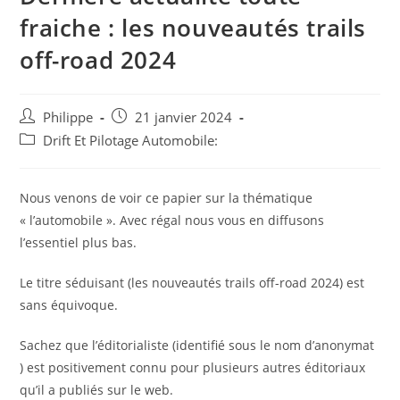
fraiche : les nouveautés trails
off-road 2024
Auteur/autrice
Post
Philippe
21 janvier 2024
de
published:
Post
Drift Et Pilotage Automobile:
la
category:
publication :
Nous venons de voir ce papier sur la thématique
« l’automobile ». Avec régal nous vous en diffusons
l’essentiel plus bas.
Le titre séduisant (les nouveautés trails off-road 2024) est
sans équivoque.
Sachez que l’éditorialiste (identifié sous le nom d’anonymat
) est positivement connu pour plusieurs autres éditoriaux
qu’il a publiés sur le web.