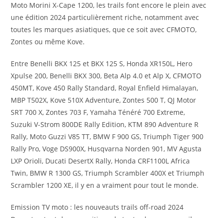
Moto Morini X-Cape 1200, les trails font encore le plein avec
une édition 2024 particulièrement riche, notamment avec
toutes les marques asiatiques, que ce soit avec CFMOTO,
Zontes ou même Kove.
Entre Benelli BKX 125 et BKX 125 S, Honda XR150L, Hero
Xpulse 200, Benelli BKX 300, Beta Alp 4.0 et Alp X, CFMOTO
450MT, Kove 450 Rally Standard, Royal Enfield Himalayan,
MBP T502X, Kove 510X Adventure, Zontes 500 T, QJ Motor
SRT 700 X, Zontes 703 F, Yamaha Ténéré 700 Extreme,
Suzuki V-Strom 800DE Rally Edition, KTM 890 Adventure R
Rally, Moto Guzzi V85 TT, BMW F 900 GS, Triumph Tiger 900
Rally Pro, Voge DS900X, Husqvarna Norden 901, MV Agusta
LXP Orioli, Ducati DesertX Rally, Honda CRF1100L Africa
Twin, BMW R 1300 GS, Triumph Scrambler 400X et Triumph
Scrambler 1200 XE, il y en a vraiment pour tout le monde.
Emission TV moto : les nouveauts trails off-road 2024