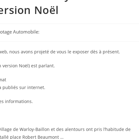
ersion Noël
ilotage Automobile:
e web, nous avons projeté de vous le exposer dès à présent.
 version Noël) est parlant.
mat
a publiés sur internet.
ces informations.
lage de Warloy-Baillon et des alentours ont pris l’habitude de
stallé place Robert Beaumont …