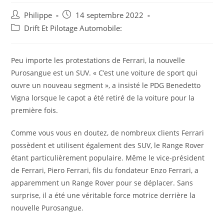
Auteur/autrice
Post
Philippe
14 septembre 2022
de
published:
Post
Drift Et Pilotage Automobile:
la
category:
publication :
Peu importe les protestations de Ferrari, la nouvelle
Purosangue est un SUV. « C’est une voiture de sport qui
ouvre un nouveau segment », a insisté le PDG Benedetto
Vigna lorsque le capot a été retiré de la voiture pour la
première fois.
Comme vous vous en doutez, de nombreux clients Ferrari
possèdent et utilisent également des SUV, le Range Rover
étant particulièrement populaire. Même le vice-président
de Ferrari, Piero Ferrari, fils du fondateur Enzo Ferrari, a
apparemment un Range Rover pour se déplacer. Sans
surprise, il a été une véritable force motrice derrière la
nouvelle Purosangue.