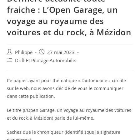
fraiche : L’Open Garage, un
voyage au royaume des
voitures et du rock, à Mézidon
Auteur/autrice
Post
Philippe
27 mai 2023
de
published:
Post
Drift Et Pilotage Automobile:
la
category:
publication :
Ce papier ayant pour thématique « l’automobile » circule
sur le web, nous avons décidé de vous le communiquer
dans cette publication.
Le titre (L’Open Garage, un voyage au royaume des voitures
et du rock, à Mézidon) parle de lui-même.
Sachez que le chroniqueur (identifié sous la signature
d’anonymat