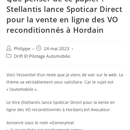
Stellantis lance Spoticar Direct
pour la vente en ligne des VO
reconditionnés à Hordain
Auteur/autrice
Post
Philippe
24 mai 2023
de
published:
Post
Drift Et Pilotage Automobile:
la
category:
publication :
Voici l’essentiel d’un texte que je viens de voir sur le web. Le
thème va véritablement vous satisfaire. Car le sujet est
« l’automobile ».
Le titre (Stellantis lance Spoticar Direct pour la vente en
ligne des VO reconditionnés à Hordain) est évocateur.
Annoncé sous le nom «d’anonymat
», le journaliste est positivement connu.