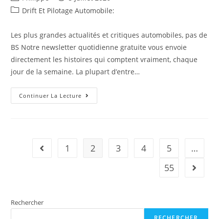
de
published:
Post
Drift Et Pilotage Automobile:
la
category:
publication :
Les plus grandes actualités et critiques automobiles, pas de
BS Notre newsletter quotidienne gratuite vous envoie
directement les histoires qui comptent vraiment, chaque
jour de la semaine. La plupart d’entre…
Ce
Continuer La Lecture
Camion
Chevrolet
Roule
Au
Bois
Et
Vient
1
2
3
4
5
…
Go to the previous page
De
Battre
Un
55
Aller à 
Record
De
Vitesse
Rechercher
RECHERCHER