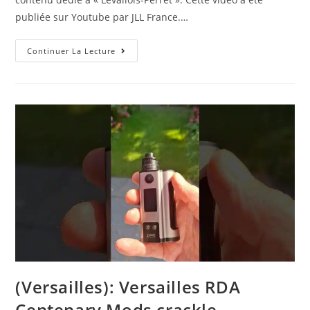
publiée sur Youtube par JLL France.…
Levallois-
Continuer La Lecture
Perret,Bureaux
À
Louer
À
Levallois-
Perret
–
Rue
Chaptal
–
92300
(Versailles): Versailles RDA
Centenary Mods crackle