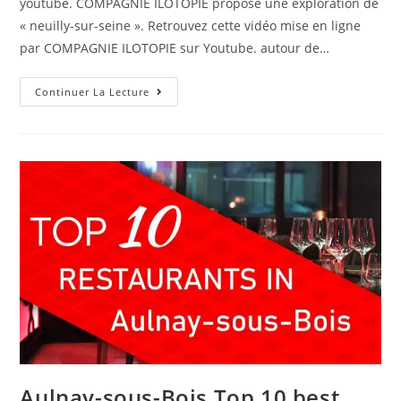
youtube. COMPAGNIE ILOTOPIE propose une exploration de
« neuilly-sur-seine ». Retrouvez cette vidéo mise en ligne
par COMPAGNIE ILOTOPIE sur Youtube. autour de…
(neuilly-
Continuer La Lecture
Sur-
Seine):
FOUS
DE
BASSINS
NEUILLY
SUR
SEINE
REPORTAGE
EUROMAXX,
DW-
Cie
AcquaForte
Né
Ilotopie
Aulnay-sous-Bois,Top 10 best