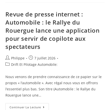
Faut
Trop
Chaud
À
Revue de presse internet :
Paris
?
Automobile : le Rallye du
😱
Rouergue lance une application
pour servir de copilote aux
spectateurs
Auteur/autrice
Post
Philippe
7 juillet 2026
de
published:
Post
Drift Et Pilotage Automobile:
la
category:
publication :
Nous venons de prendre connaissance de ce papier sur le
propos « l’automobile ». Avec régal nous vous en offrons
l’essentiel plus bas. Son titre (Automobile : le Rallye du
Rouergue lance une…
Revue
Continuer La Lecture