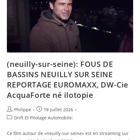
(neuilly-sur-seine): FOUS DE
BASSINS NEUILLY SUR SEINE
REPORTAGE EUROMAXX, DW-Cie
AcquaForte né ilotopie
Auteur/autrice
Post
Philippe
18 juillet 2026
de
published:
Post
Drift Et Pilotage Automobile:
la
category:
publication :
Ce film autour de «neuilly-sur-seine» est en streaming sur