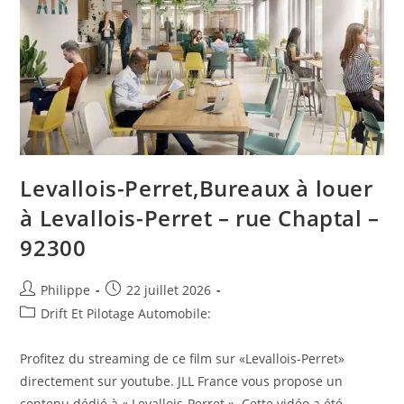
Levallois-Perret,Bureaux à louer
à Levallois-Perret – rue Chaptal –
92300
Auteur/autrice
Post
Philippe
22 juillet 2026
de
published:
Post
Drift Et Pilotage Automobile:
la
category:
publication :
Profitez du streaming de ce film sur «Levallois-Perret»
directement sur youtube. JLL France vous propose un
contenu dédié à « Levallois-Perret ». Cette vidéo a été