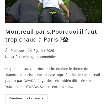
Montreuil paris,Pourquoi il faut
trop chaud à Paris ?😱
Auteur/autrice
Post
Philippe
7 juillet 2026
de
published:
Post
Drift Et Pilotage Automobile:
la
category:
publication :
Disponible sur Youtube, ce film explore le thème de
«Montreuil paris». Une analyse approfondie de « Montreuil
paris » par GWADA. Regardez cette vidéo diffusée sur
Youtube par GWADA. se concentrant sur…
Montreuil
Continuer La Lecture
Paris,Pourquoi
Il