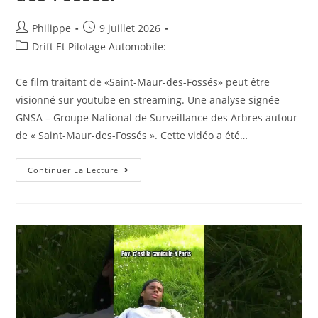
Auteur/autrice
Post
Philippe
9 juillet 2026
de
published:
Post
Drift Et Pilotage Automobile:
la
category:
publication :
Ce film traitant de «Saint-Maur-des-Fossés» peut être
visionné sur youtube en streaming. Une analyse signée
GNSA – Groupe National de Surveillance des Arbres autour
de « Saint-Maur-des-Fossés ». Cette vidéo a été…
Saint-
Continuer La Lecture
Maur-
Des-
Fossés,
🔔
Sauvons
Le
Chêne
Pluricentenaire
De
Saint-
Maur-
Des-
Fossés.