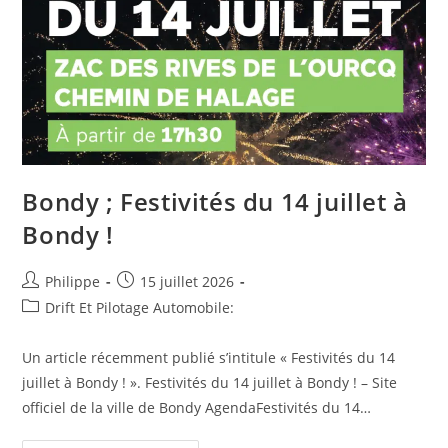
France
Bondy ; Festivités du 14 juillet à
Bondy !
Auteur/autrice
Post
Philippe
15 juillet 2026
de
published:
Post
Drift Et Pilotage Automobile:
la
category:
publication :
Un article récemment publié s’intitule « Festivités du 14
juillet à Bondy ! ». Festivités du 14 juillet à Bondy ! – Site
officiel de la ville de Bondy AgendaFestivités du 14…