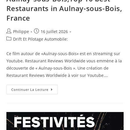
Restaurants in Aulnay-sous-Bois,
France
Auteur/autrice
Post
Philippe
16 juillet 2026
de
published:
Post
Drift Et Pilotage Automobile:
la
category:
publication :
Ce film autour de «Aulnay-sous-Bois» est en streaming sur
Youtube. Restaurant Reviews Worldwide vous emmène à la
découverte de « Aulnay-sous-Bois ». Une création de
Restaurant Reviews Worldwide à voir sur Youtube.…
Aulnay-
Continuer La Lecture
Sous-
Bois,Top
10
Best
Restaurants
In
Aulnay-
Sous-
Bois,