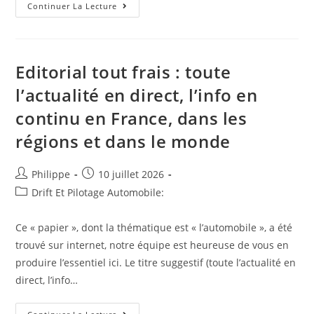
Bondy
Continuer La Lecture
;
Festivités
Du
14
Juillet
À
Editorial tout frais : toute
Bondy
!
l’actualité en direct, l’info en
continu en France, dans les
régions et dans le monde
Auteur/autrice
Post
Philippe
10 juillet 2026
de
published:
Post
Drift Et Pilotage Automobile:
la
category:
publication :
Ce « papier », dont la thématique est « l’automobile », a été
trouvé sur internet, notre équipe est heureuse de vous en
produire l’essentiel ici. Le titre suggestif (toute l’actualité en
direct, l’info…