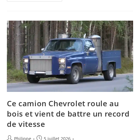
De
Presse
Internet
:
Automobile :
Le
Rallye
Du
Rouergue
Lance
Une
Application
Pour
Servir
De
Copilote
Aux
Spectateurs
Ce camion Chevrolet roule au
bois et vient de battre un record
de vitesse
Auteur/autrice
Post
Philippe
5 juillet 2026