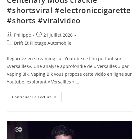
#shortsviral #electroniccigarette
#shorts #viralvideo
Auteur/autrice
Post
Philippe
21 juillet 2026
de
published:
Post
Drift Et Pilotage Automobile:
la
category:
publication :
Regardez en streaming sur Youtube ce film portant sur
«Versailles». Une analyse approfondie de « Versailles » par
Vaping Bik. Vaping Bik vous propose cette vidéo en ligne sur
Youtube. explorant « Versailles »:…
(Versailles):
Continuer La Lecture
Versailles
RDA
Centenary
Mods
Crackle
#shortsviral
#electroniccigarette
#shorts
#viralvideo