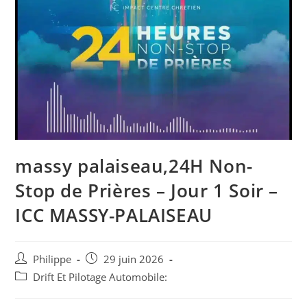
massy palaiseau,24H Non-
Stop de Prières – Jour 1 Soir –
ICC MASSY-PALAISEAU
Auteur/autrice
Post
Philippe
29 juin 2026
de
published:
Post
Drift Et Pilotage Automobile:
la
category:
publication :