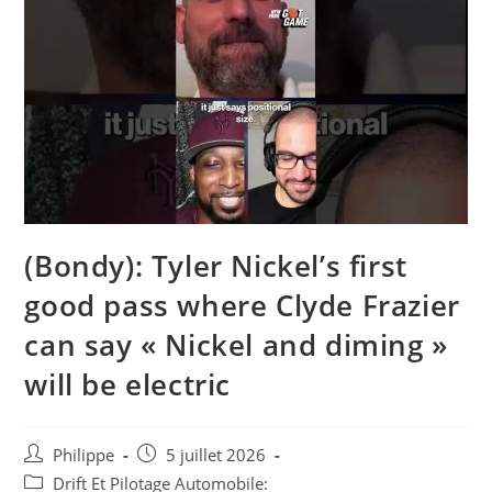
(Bondy): Tyler Nickel’s first
good pass where Clyde Frazier
can say « Nickel and diming »
will be electric
Auteur/autrice
Post
Philippe
5 juillet 2026
de
published:
Post
Drift Et Pilotage Automobile: