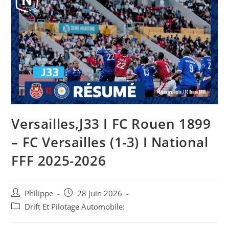
Versailles,J33 I FC Rouen 1899
– FC Versailles (1-3) I National
FFF 2025-2026
Auteur/autrice
Post
Philippe
28 juin 2026
de
published:
Post
Drift Et Pilotage Automobile:
la
category:
publication :