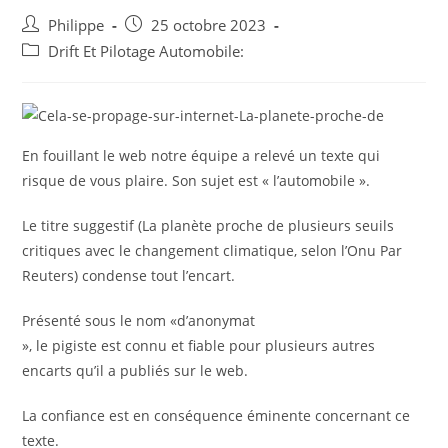
Auteur/autrice
Post
Philippe
25 octobre 2023
de
published:
Post
Drift Et Pilotage Automobile:
la
category:
publication :
En fouillant le web notre équipe a relevé un texte qui
risque de vous plaire. Son sujet est « l’automobile ».
Le titre suggestif (La planète proche de plusieurs seuils
critiques avec le changement climatique, selon l’Onu Par
Reuters) condense tout l’encart.
Présenté sous le nom «d’anonymat
», le pigiste est connu et fiable pour plusieurs autres
encarts qu’il a publiés sur le web.
La confiance est en conséquence éminente concernant ce
texte.