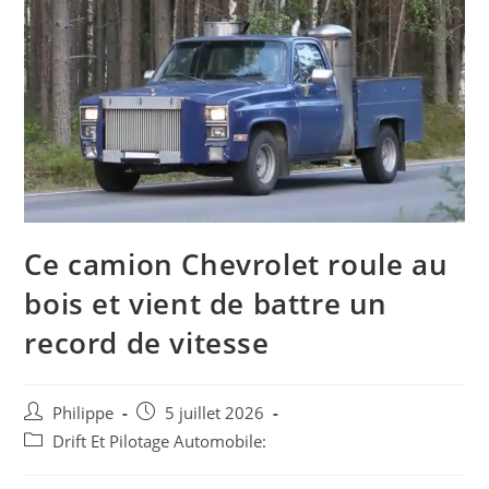
Ce camion Chevrolet roule au
bois et vient de battre un
record de vitesse
Auteur/autrice
Post
Philippe
5 juillet 2026
de
published:
Post
Drift Et Pilotage Automobile:
la
category:
publication :