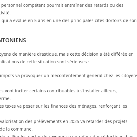
e personnel compétent pourrait entraîner des retards ou des
ivité.
 qui a évolué en 5 ans en une des principales cités dortoirs de son
 ANTONIENS
yens de manière drastique, mais cette décision a été différée en
ications de cette situation sont sérieuses :
impôts va provoquer un mécontentement général chez les citoyens
s vont inciter certains contribuables à s’installer ailleurs,
terme.
s taxes va peser sur les finances des ménages, renforçant les
evalorisation des prélèvements en 2025 va retarder des projets
 de la commune.
 de pallier les pertes de revenus va entraîner des réductions dans