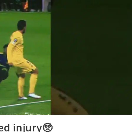
ed injury🥺