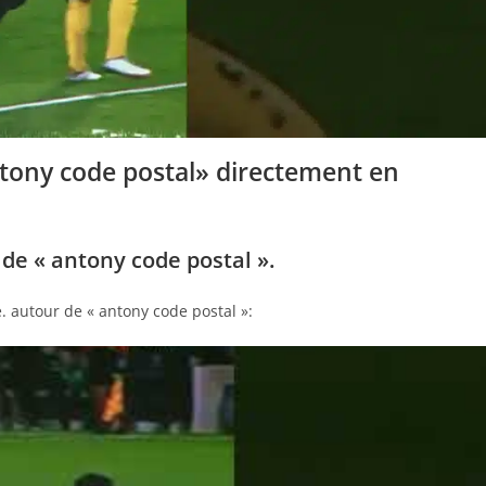
tony code postal» directement en
de « antony code postal ».
. autour de « antony code postal »: