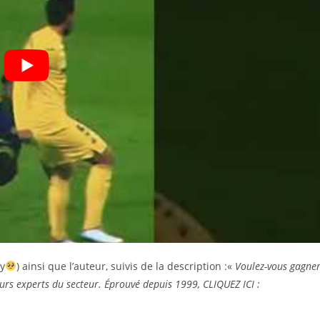
ry
) ainsi que l’auteur, suivis de la description :«
Voulez-vous gagne
eurs experts du secteur. Éprouvé depuis 1999, CLIQUEZ ICI :