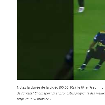
Notez la durée de la vidéo (00:00:10s), le titre (Fred inju
de l’argent? Choix sportifs et pronostics gagnants des meill
https://bit.ly/3IbWKee
».