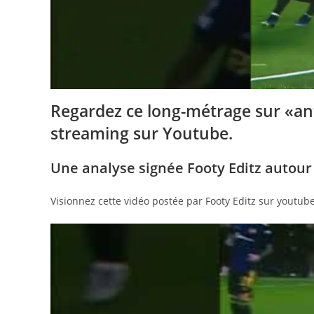
Regardez ce long-métrage sur «an
streaming sur Youtube.
Une analyse signée Footy Editz autour 
Visionnez cette vidéo postée par Footy Editz sur youtube