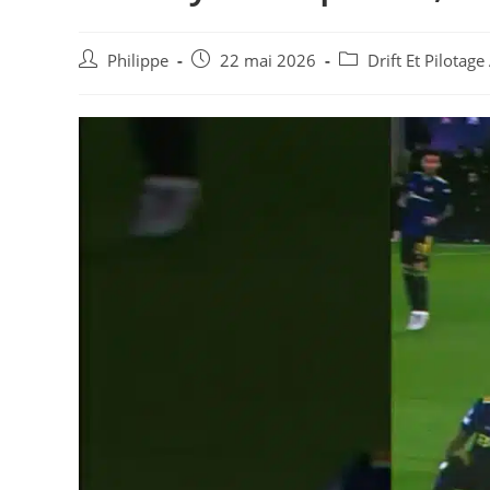
Auteur/autrice
Post
Post
Philippe
22 mai 2026
Drift Et Pilotag
de
published:
category:
la
publication :