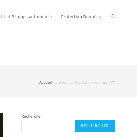
rift et Pilotage automobile
Protection Données.
Accueil
»
antony code postal,Fred injury🥺
Rechercher
RECHERCHER