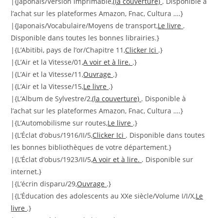
|{Japonais/Version imprimable,
(la couverture)
. Disponible à
l’achat sur les plateformes Amazon, Fnac, Cultura ….}
|{Japonais/Vocabulaire/Moyens de transport,
Le livre
.
Disponible dans toutes les bonnes librairies.}
|{L’Abitibi, pays de l’or/Chapitre 11,
Clicker Ici
.}
|{L’Air et la Vitesse/01,
A voir et à lire.
.}
|{L’Air et la Vitesse/11,
Ouvrage
.}
|{L’Air et la Vitesse/15,
Le livre
.}
|{L’Album de Sylvestre/2,
(la couverture)
. Disponible à
l’achat sur les plateformes Amazon, Fnac, Cultura ….}
|{L’Automobilisme sur routes,
Le livre
.}
|{L’Éclat d’obus/1916/II/5,
Clicker Ici
. Disponible dans toutes
les bonnes bibliothèques de votre département.}
|{L’Éclat d’obus/1923/II/5,
A voir et à lire.
. Disponible sur
internet.}
|{L’écrin disparu/29,
Ouvrage
.}
|{L’Éducation des adolescents au XXe siècle/Volume I/I/X,
Le
livre
.}