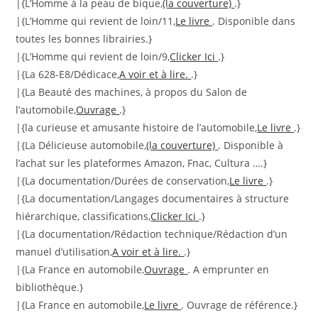
|{L’Homme à la peau de bique,
(la couverture)
.}
|{L’Homme qui revient de loin/11,
Le livre
. Disponible dans
toutes les bonnes librairies.}
|{L’Homme qui revient de loin/9,
Clicker Ici
.}
|{La 628-E8/Dédicace,
A voir et à lire.
.}
|{La Beauté des machines, à propos du Salon de
l’automobile,
Ouvrage
.}
|{la curieuse et amusante histoire de l’automobile,
Le livre
.}
|{La Délicieuse automobile,
(la couverture)
. Disponible à
l’achat sur les plateformes Amazon, Fnac, Cultura ….}
|{La documentation/Durées de conservation,
Le livre
.}
|{La documentation/Langages documentaires à structure
hiérarchique, classifications,
Clicker Ici
.}
|{La documentation/Rédaction technique/Rédaction d’un
manuel d’utilisation,
A voir et à lire.
.}
|{La France en automobile,
Ouvrage
. A emprunter en
bibliothèque.}
|{La France en automobile,
Le livre
. Ouvrage de référence.}