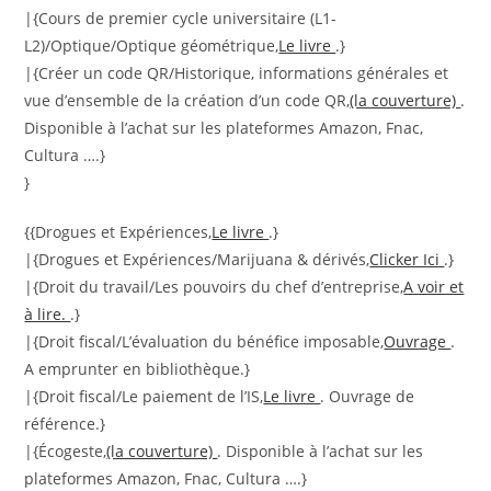
|{Cours de premier cycle universitaire (L1-
L2)/Optique/Optique géométrique,
Le livre
.}
|{Créer un code QR/Historique, informations générales et
vue d’ensemble de la création d’un code QR,
(la couverture)
.
Disponible à l’achat sur les plateformes Amazon, Fnac,
Cultura ….}
}
{{Drogues et Expériences,
Le livre
.}
|{Drogues et Expériences/Marijuana & dérivés,
Clicker Ici
.}
|{Droit du travail/Les pouvoirs du chef d’entreprise,
A voir et
à lire.
.}
|{Droit fiscal/L’évaluation du bénéfice imposable,
Ouvrage
.
A emprunter en bibliothèque.}
|{Droit fiscal/Le paiement de l’IS,
Le livre
. Ouvrage de
référence.}
|{Écogeste,
(la couverture)
. Disponible à l’achat sur les
plateformes Amazon, Fnac, Cultura ….}