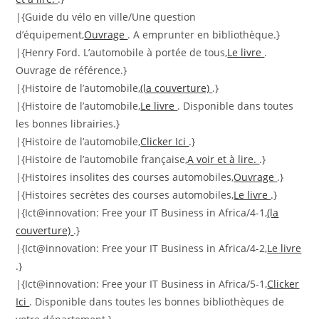
|{Guide du vélo en ville/Une question
d’équipement,
Ouvrage
. A emprunter en bibliothèque.}
|{Henry Ford. L’automobile à portée de tous,
Le livre
.
Ouvrage de référence.}
|{Histoire de l’automobile,
(la couverture)
.}
|{Histoire de l’automobile,
Le livre
. Disponible dans toutes
les bonnes librairies.}
|{Histoire de l’automobile,
Clicker Ici
.}
|{Histoire de l’automobile française,
A voir et à lire.
.}
|{Histoires insolites des courses automobiles,
Ouvrage
.}
|{Histoires secrètes des courses automobiles,
Le livre
.}
|{Ict@innovation: Free your IT Business in Africa/4-1,
(la
couverture)
.}
|{Ict@innovation: Free your IT Business in Africa/4-2,
Le livre
.}
|{Ict@innovation: Free your IT Business in Africa/5-1,
Clicker
Ici
. Disponible dans toutes les bonnes bibliothèques de