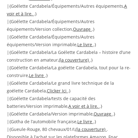
|{Goélette Cardabela/Équipements/Autres équipements,
A
voir et à lire.
.}
|{Goélette Cardabela/Équipements/Autres
équipements/Version collection,
Ouvrage
.}
|{Goélette Cardabela/Équipements/Autres
équipements/Version imprimable,
Le livre
.}
|{Goélette Cardabela/La Goélette Cardabela – histoire d’une
construction en amateur,
(la couverture)
.}
|{Goélette Cardabela/La goélette Cardabela, tout pour la re-
construire,
Le livre
.}
|{Goélette Cardabela/Le grand livre technique de la
goélette Cardabela,
Clicker Ici
.}
|{Goélette Cardabela/tests de capacité des
batteries/Version imprimable,
A voir et à lire.
.}
|{Goélette Cardabela/Version imprimable,
Ouvrage
.}
|{Gotha de l’automobile française,
Le livre
.}
|{Gueule-Rouge, 80 chevaux/01/I,
(la couverture)
.
Disponible à l’achat sur les plateformes Amazon, Fnac,