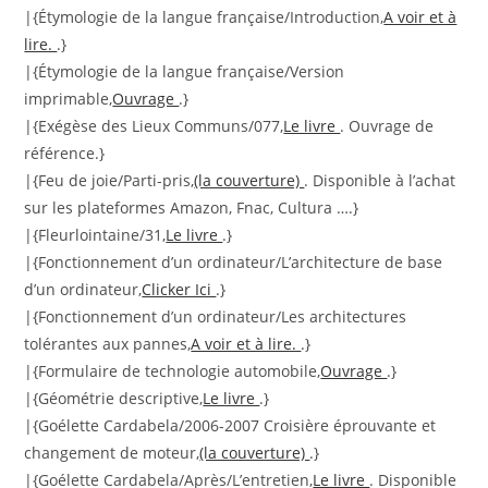
|{Étymologie de la langue française/Introduction,
A voir et à
lire.
.}
|{Étymologie de la langue française/Version
imprimable,
Ouvrage
.}
|{Exégèse des Lieux Communs/077,
Le livre
. Ouvrage de
référence.}
|{Feu de joie/Parti-pris,
(la couverture)
. Disponible à l’achat
sur les plateformes Amazon, Fnac, Cultura ….}
|{Fleurlointaine/31,
Le livre
.}
|{Fonctionnement d’un ordinateur/L’architecture de base
d’un ordinateur,
Clicker Ici
.}
|{Fonctionnement d’un ordinateur/Les architectures
tolérantes aux pannes,
A voir et à lire.
.}
|{Formulaire de technologie automobile,
Ouvrage
.}
|{Géométrie descriptive,
Le livre
.}
|{Goélette Cardabela/2006-2007 Croisière éprouvante et
changement de moteur,
(la couverture)
.}
|{Goélette Cardabela/Après/L’entretien,
Le livre
. Disponible