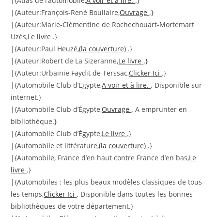
|{Atlas de l’automobile,
A voir et à lire.
.}
|{Auteur:François-René Boullaire,
Ouvrage
.}
|{Auteur:Marie-Clémentine de Rochechouart-Mortemart
Uzès,
Le livre
.}
|{Auteur:Paul Heuzé,
(la couverture)
.}
|{Auteur:Robert de La Sizeranne,
Le livre
.}
|{Auteur:Urbainie Faydit de Terssac,
Clicker Ici
.}
|{Automobile Club d’Egypte,
A voir et à lire.
. Disponible sur
internet.}
|{Automobile Club d’Égypte,
Ouvrage
. A emprunter en
bibliothèque.}
|{Automobile Club d’Égypte,
Le livre
.}
|{Automobile et littérature,
(la couverture)
.}
|{Automobile, France d’en haut contre France d’en bas,
Le
livre
.}
|{Automobiles : les plus beaux modèles classiques de tous
les temps,
Clicker Ici
. Disponible dans toutes les bonnes
bibliothèques de votre département.}