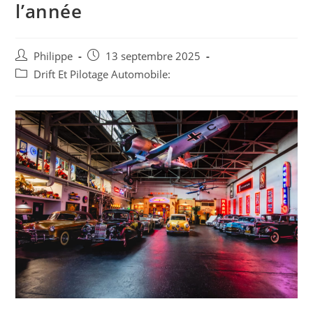
l’année
Auteur/autrice
Post
Philippe
13 septembre 2025
de
published:
Post
Drift Et Pilotage Automobile:
la
category:
publication :