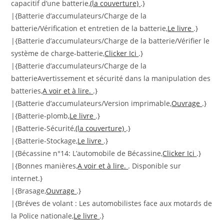
capacitif d’une batterie,
(la couverture)
.}
|{Batterie d’accumulateurs/Charge de la
batterie/Vérification et entretien de la batterie,
Le livre
.}
|{Batterie d’accumulateurs/Charge de la batterie/Vérifier le
système de charge-batterie,
Clicker Ici
.}
|{Batterie d’accumulateurs/Charge de la
batterieAvertissement et sécurité dans la manipulation des
batteries,
A voir et à lire.
.}
|{Batterie d’accumulateurs/Version imprimable,
Ouvrage
.}
|{Batterie-plomb,
Le livre
.}
|{Batterie-Sécurité,
(la couverture)
.}
|{Batterie-Stockage,
Le livre
.}
|{Bécassine n°14: L’automobile de Bécassine,
Clicker Ici
.}
|{Bonnes manières,
A voir et à lire.
. Disponible sur
internet.}
|{Brasage,
Ouvrage
.}
|{Bréves de volant : Les automobilistes face aux motards de
la Police nationale,
Le livre
.}