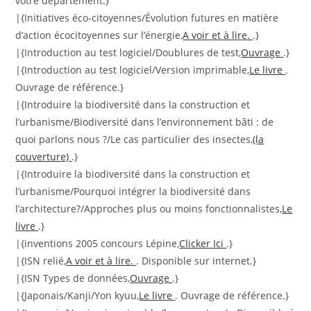
votre département.}
|{Initiatives éco-citoyennes/Évolution futures en matière
d’action écocitoyennes sur l’énergie,
A voir et à lire.
.}
|{Introduction au test logiciel/Doublures de test,
Ouvrage
.}
|{Introduction au test logiciel/Version imprimable,
Le livre
.
Ouvrage de référence.}
|{Introduire la biodiversité dans la construction et
l’urbanisme/Biodiversité dans l’environnement bâti : de
quoi parlons nous ?/Le cas particulier des insectes,
(la
couverture)
.}
|{Introduire la biodiversité dans la construction et
l’urbanisme/Pourquoi intégrer la biodiversité dans
l’architecture?/Approches plus ou moins fonctionnalistes,
Le
livre
.}
|{inventions 2005 concours Lépine,
Clicker Ici
.}
|{ISN relié,
A voir et à lire.
. Disponible sur internet.}
|{ISN Types de données,
Ouvrage
.}
|{Japonais/Kanji/Yon kyuu,
Le livre
. Ouvrage de référence.}