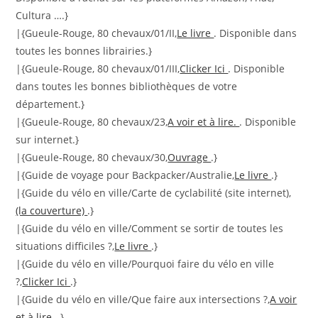
Cultura ….}
|{Gueule-Rouge, 80 chevaux/01/II,
Le livre
. Disponible dans
toutes les bonnes librairies.}
|{Gueule-Rouge, 80 chevaux/01/III,
Clicker Ici
. Disponible
dans toutes les bonnes bibliothèques de votre
département.}
|{Gueule-Rouge, 80 chevaux/23,
A voir et à lire.
. Disponible
sur internet.}
|{Gueule-Rouge, 80 chevaux/30,
Ouvrage
.}
|{Guide de voyage pour Backpacker/Australie,
Le livre
.}
|{Guide du vélo en ville/Carte de cyclabilité (site internet),
(la couverture)
.}
|{Guide du vélo en ville/Comment se sortir de toutes les
situations difficiles ?,
Le livre
.}
|{Guide du vélo en ville/Pourquoi faire du vélo en ville
?,
Clicker Ici
.}
|{Guide du vélo en ville/Que faire aux intersections ?,
A voir
et à lire.
.}