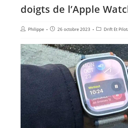
doigts de l’Apple Watc
Auteur/autrice
Post
Post
Philippe
26 octobre 2023
Drift Et Pil
de
published:
category:
la
publication :