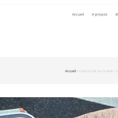
Accueil
A propos
d
Accueil
»
Cela circule sur le web :