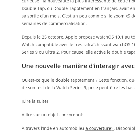
curieuse : la nouveauté la plus intéressante de cette no
Double Tap, ou Double Tapotement en français, avait enc
sa sortie d’un mois. C’est un peu comme si le zoom x5 d
semaines de commercialisation.
Depuis le 25 octobre, Apple propose watchOS 10.1 au té
Watch compatible avec le très rafraîchissant watchOS 1
Series 9 ou Ultra 2. Pour cause, elle active le double ta
Une nouvelle manière d’interagir ave
Qu’est-ce que le double tapotement ? Cette fonction, q
de son test de la Watch Series 9, pose peut-être les bas
[Lire la suite]
A lire sur un objet concordant:
À travers l’Inde en automobile,
(la couverture)
. Disponib