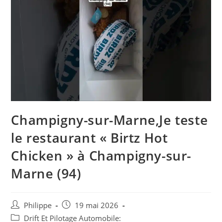
Champigny-sur-Marne,Je teste
le restaurant « Birtz Hot
Chicken » à Champigny-sur-
Marne (94)
Auteur/autrice
Post
Philippe
19 mai 2026
de
published:
Post
Drift Et Pilotage Automobile: