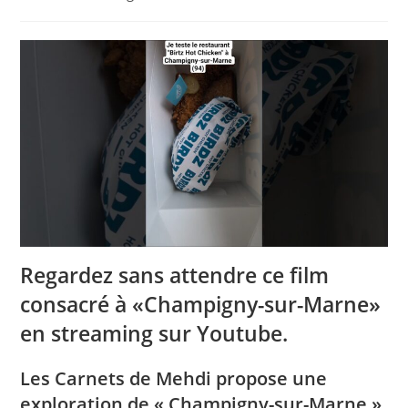
la
category:
publication :
Regardez sans attendre ce film
consacré à «Champigny-sur-Marne»
en streaming sur Youtube.
Les Carnets de Mehdi propose une
exploration de « Champigny-sur-Marne ».