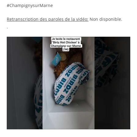
#ChampignysurMarne
Retranscription des paroles de la vidéo:
Non disponible.
.