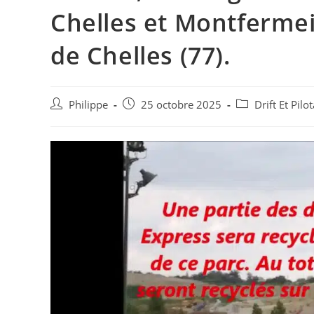
Chelles et Montfermeil
de Chelles (77).
Auteur/autrice
Post
Post
Philippe
25 octobre 2025
Drift Et Pil
de
published:
category:
la
publication :