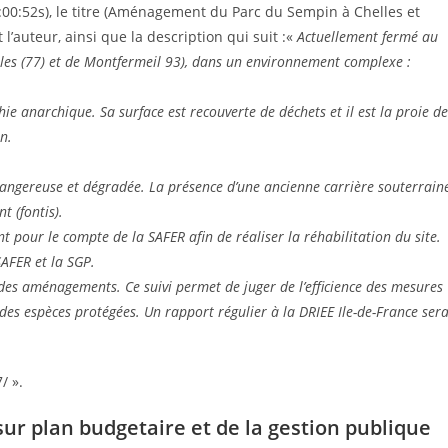
0:00:52s), le titre (Aménagement du Parc du Sempin à Chelles et
l’auteur, ainsi que la description qui suit :«
Actuellement fermé au
elles (77) et de Montfermeil 93), dans un environnement complexe :
e anarchique. Sa surface est recouverte de déchets et il est la proie de
n.
dangereuse et dégradée. La présence d’une ancienne carrière souterrain
t (fontis).
t pour le compte de la SAFER afin de réaliser la réhabilitation du site.
AFER et la SGP.
 des aménagements. Ce suivi permet de juger de l’efficience des mesures
vi des espèces protégées. Un rapport régulier à la DRIEE Ile-de-France ser
/ ».
sur plan budgetaire et de la gestion publique