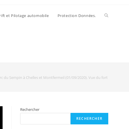
rift et Pilotage automobile
Protection Données.
du Sempin à Chelles et Montfermeil (01/09/2020). Vue du fort de Chelles (7
Rechercher
RECHERCHER