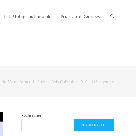
rift et Pilotage automobile
Protection Données.
n du 38 rue Armand-Lépine à Bois-Colombes- R+9 – 116 logements
Rechercher
RECHERCHER