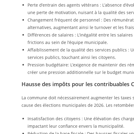
Perte d’entrain des agents vétérans : L’absence d’év
une perte de motivation, nuisant à la qualité des ser
Changement fréquent de personnel : Des rémunérati
alternatives, augmentant ainsi le turnover et les fr
Différences de salaires : L’inégalité entre les salai
frictions au sein de l’équipe municipale.
Affaiblissement de la qualité des services publics : 
services publics, touchant ainsi les citoyens.
Pression budgétaire: L’exigence de maintenir des ré
créer une pression additionnelle sur le budget munic
Hausse des impôts pour les contribuable
La commune doit nécessairement augmenter les taxes su
cause des élections municipales de 2026. Les retombées
Insatisfaction des citoyens : Une élévation des charg
impactant leur confiance envers la municipalité.
Réduction de la base fiscale : Des hausses fiscales von