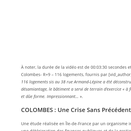
À noter, la durée de la vidéo est de 00:03:30 secondes e
Colombes- R+9 – 116 logements, fournis par [vid_author_
116 logements sis au 38 rue Armand-Lépine a été déconstrui
désamiantage, le bâtiment a servi de terrain d’exercice « à
et dûe forme. Impressionnant…
».
COLOMBES : Une Crise Sans Précédent
Une étude réalisée en Île-de-France par un organisme in
une détérioration des finances publiques et de la gest