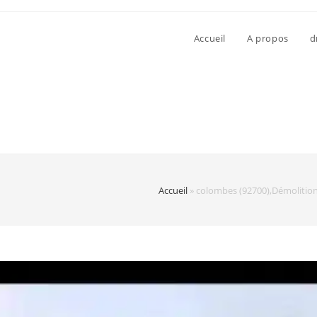
Accueil
A propos
d
Accueil
»
colombes (92700),Démolitio