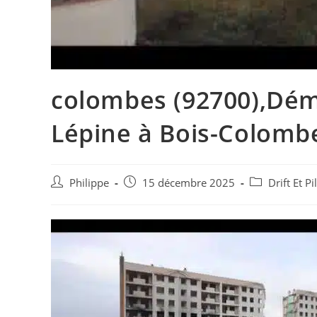
colombes (92700),Dém
Lépine à Bois-Colomb
Auteur/autrice
Post
Post
Philippe
15 décembre 2025
Drift Et P
de
published:
category:
la
publication :