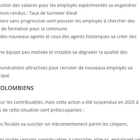
olution des salaires pour les employés expérimentés va engendrer
vices rendus.: Taux de turnover élevé
ons sans progression vont pousser les employés à chercher des
ais de formation pour la commune.
res des nouveaux agents et ceux des agents historiques va créer des
Une équipe peu motivée et instable va dégrader la qualité des
munérations attractives pour recruter de nouveaux employés va
ipal.
s COLOMBIENS
r les contribuables, mais cette action a été suspendue en 2025 à
 de cette situation sont préoccupantes :
es fiscales va susciter un mécontentement parmi les citoyens,
t inciter certains contribuables à s’installer ailleurs, entraînant u