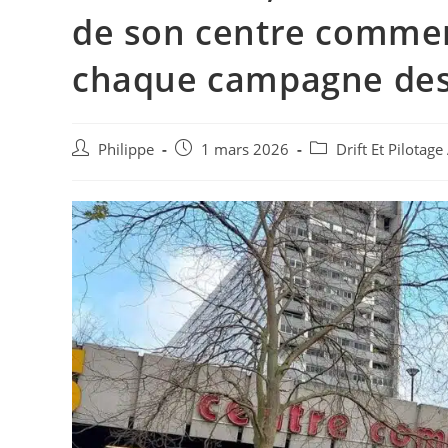
de son centre commerc
chaque campagne des
Auteur/autrice
Post
Post
Philippe
1 mars 2026
Drift Et Pilotag
de
published:
category:
la
publication :