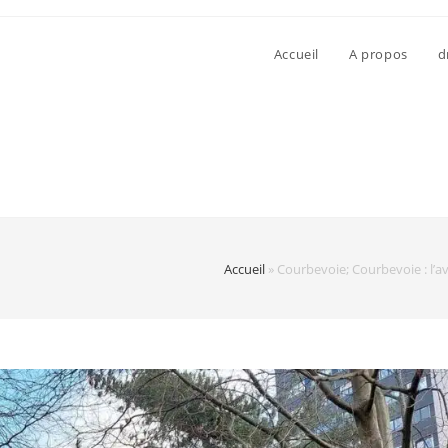
Accueil
A propos
d
Accueil
»
Courbevoie; Courbevoie : l’a