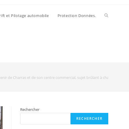
rift et Pilotage automobile
Protection Données.
venir de Charras et de son centre commercial, sujet brûlant à chaque camp
Rechercher
RECHERCHER