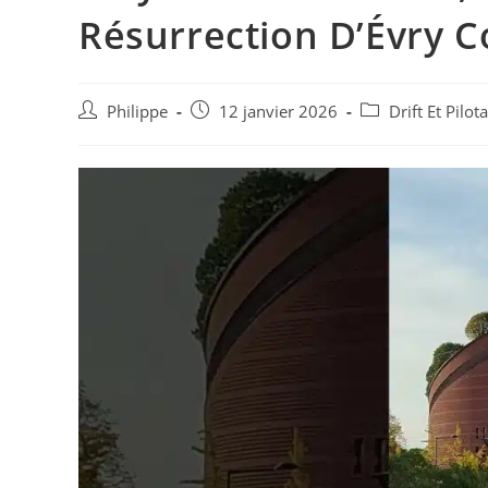
Résurrection D’Évry 
Auteur/autrice
Post
Post
Philippe
12 janvier 2026
Drift Et Pilo
de
published:
category:
la
publication :