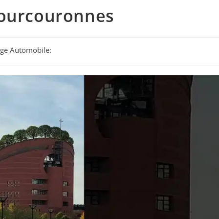
Courcouronnes
tage Automobile: