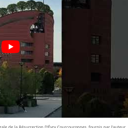
rale de la Résurrection D’Évry Courcouronnes, fournis par l’auteur.