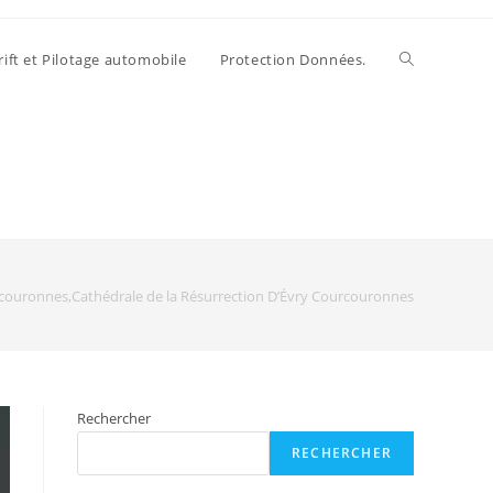
rift et Pilotage automobile
Protection Données.
couronnes,Cathédrale de la Résurrection D’Évry Courcouronnes
Rechercher
RECHERCHER