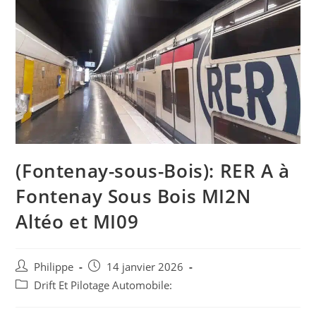
(Fontenay-sous-Bois): RER A à
Fontenay Sous Bois MI2N
Altéo et MI09
Auteur/autrice
Post
Philippe
14 janvier 2026
de
published:
Post
Drift Et Pilotage Automobile:
la
category:
publication :