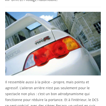
la
category:
publication :
Il ressemble aussi à la pièce – propre, mais pointu et
agressif. L’aileron arrière n’est pas seulement pour le
spectacle non plus : c’est un bon aérodynamisme qui
fonctionne pour réduire la portance. Et à l’intérieur, le DC5
se sent spécial, avec des sièges Recaro, un volant en cuir