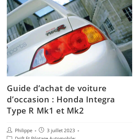
Guide d’achat de voiture
d’occasion : Honda Integra
Type R Mk1 et Mk2
Auteur/autrice
Post
Philippe
3 juillet 2023
de
published:
Post
Drift Et Pilotage Automobile: