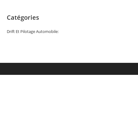
Catégories
Drift Et Pilotage Automobile:
Facebook
Twitter
Instagram
E-mail
Copyright - OceanWP Theme by OceanWP