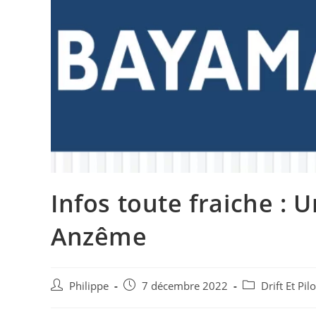
Infos toute fraiche : 
Anzême
Auteur/autrice
Post
Post
Philippe
7 décembre 2022
Drift Et Pi
de
published:
category:
la