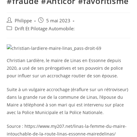
#fraude #Anticor #favoritisme
Auteur/autrice
Post
Philippe
5 mai 2023
de
published:
Post
Drift Et Pilotage Automobile:
la
category:
publication :
Christian Lardière, le maire de Linas en Essonne depuis
2020, a usé de ses prérogatives et ses pouvoirs de police
pour influer sur un accrochage routier de son épouse.
Suite à un vulgaire accrochage (éraflure sur un rétroviseur)
dans la grande rue de la commune de Linas, l’épouse du
Maire a téléphoné à son mari qui est intervenu sur place
avec la Police Municipale et la Police Nationale.
Source : https://www.my207.net/linas-la-femme-du-maire-
intouchable-de-la-route-linas-essonne-mairedelinas/