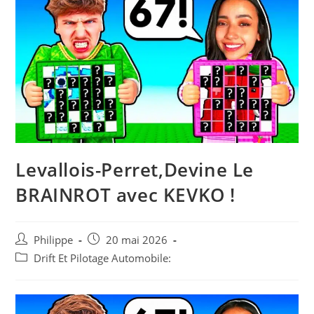
Levallois-Perret,Devine Le
BRAINROT avec KEVKO !
Auteur/autrice
Post
Philippe
20 mai 2026
de
published:
Post
Drift Et Pilotage Automobile:
la
category:
publication :