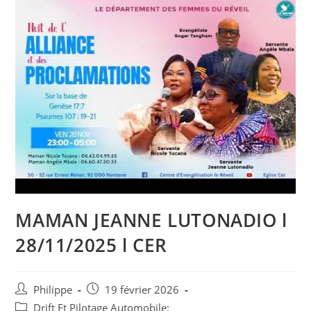
MAMAN JEANNE LUTONADIO l
28/11/2025 l CER
Auteur/autrice
Post
Philippe
19 février 2026
de
published:
Post
Drift Et Pilotage Automobile: