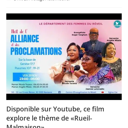
la
category:
publication :
Disponible sur Youtube, ce film
explore le thème de «Rueil-
Malmaison».