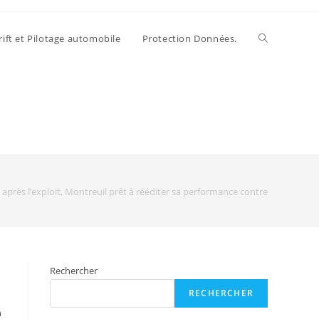
rift et Pilotage automobile
Protection Données.
 après l’exploit, Montreuil prêt à rééditer sa performance contre Amiens… à
Rechercher
RECHERCHER
e