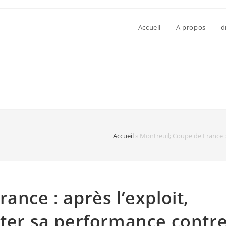
Accueil
A propos
d
Accueil
»
Montreuil; Coupe de France :
ance : après l’exploit,
iter sa performance contr