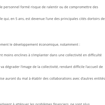
 de personnel formé risque de ralentir ou de compromettre des
e qui, en 5 ans, est devenue l’une des principales cités dortoirs de
alement le développement économique, notamment :
t moins enclines à s’implanter dans une collectivité en difficulté
va dégrader l’image de la collectivité, rendant difficile l’accueil de
rise auront du mal à établir des collaborations avec d’autres entités
aidaient à atténuer les problèmes financiers, ne sont plus