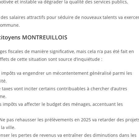
tivée et instable va dégrader la qualité des services publics,
 des salaires attractifs pour séduire de nouveaux talents va exerce
 commune.
s citoyens MONTREUILLOIS
 fiscales de manière significative, mais cela n’a pas été fait en
fets de cette situation sont source d’inquiétude :
des impôts va engendrer un mécontentement généralisé parmi les
ité.
 taxes vont inciter certains contribuables à chercher d’autres
rme.
 impôts va affecter le budget des ménages, accentuant les
Ne pas rehausser les prélèvements en 2025 va retarder des projet
a ville.
enser les pertes de revenus va entraîner des diminutions dans les