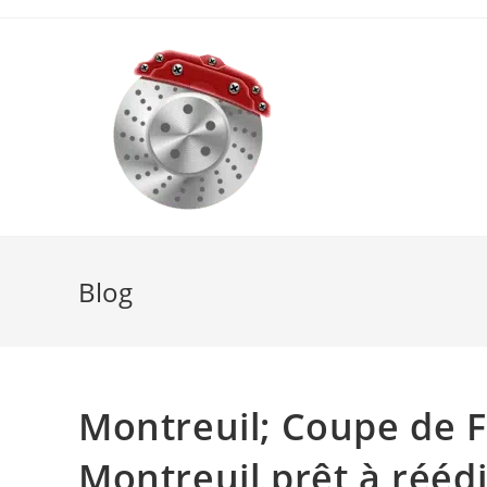
Skip
to
content
Blog
Montreuil; Coupe de Fr
Montreuil prêt à rééd