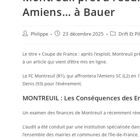
Amiens… à Bauer
Auteur/autrice
Post
Post
Philippe
23 décembre 2025
Drift Et P
de
published:
category:
la
publication :
Le titre « Coupe de France : après l’exploit, Montreuil
à un article qui vient d’être mis en ligne.
Le FC Montreuil (R1), qui affrontera l’Amiens SC (L2) en 
Denis (93) pour l’évènement.
MONTREUIL : Les Conséquences des Err
Un examen des finances de Montreuil a récemment révélé
L’audit a été conduit par une institution spécialisée dans
l’ensemble des mairies et communes de l’île-de-France.