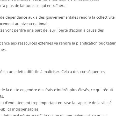
n’a plus de latitude, ce qui entraînera :
ande dépendance aux aides gouvernementales rendra la collectivité
ncement au niveau national.
és vont perdre une part de leur liberté d’action à cause des
ndance aux ressources externes va rendre la planification budgétai
ues.
 en une dette difficile à maîtriser. Cela a des conséquences
 de la dette engendre des frais d’intérêt plus élevés, ce qui réduit
ts.
au d’endettement trop important entrave la capacité de la ville à
 publics indispensables.
e dette mal gérée accroît le risque de non-paiement, ce qui va