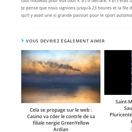
tout nouveau pour eux tous », a-t-il déclaré. « Et c’étai
Je pense que nous signions jusqu’à 23 heures et la file d’
qu’il y avait une si grande passion pour le sport automobi
VOUS DEVRIEZ ÉGALEMENT AIMER
Saint-
Sau
Cela se propage sur le web :
Pluricent
Casino va cder le contrle de sa
filiale nergie GreenYellow
Ardian