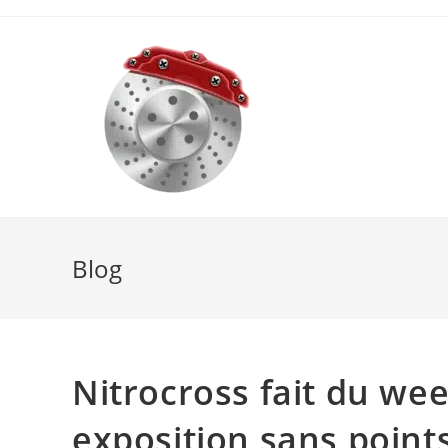
Skip
to
content
Blog
Nitrocross fait du we
exposition sans point