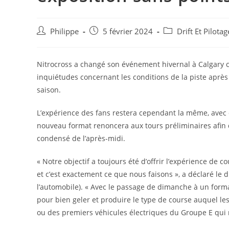
Auteur/autrice
Post
Post
Philippe
5 février 2024
Drift Et Pilota
de
published:
category:
la
publication :
Nitrocross a changé son événement hivernal à Calgary 
inquiétudes concernant les conditions de la piste apr
saison.
L’expérience des fans restera cependant la même, avec 
nouveau format renoncera aux tours préliminaires afin 
condensé de l’après-midi.
« Notre objectif a toujours été d’offrir l’expérience de c
et c’est exactement ce que nous faisons », a déclaré le 
l’automobile). « Avec le passage de dimanche à un forma
pour bien geler et produire le type de course auquel les
ou des premiers véhicules électriques du Groupe E qui 