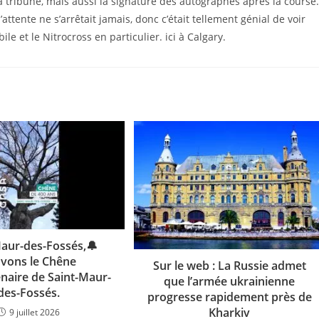
t la tribune, mais aussi la signature des autographes après la cours
attente ne s’arrêtait jamais, donc c’était tellement génial de voir
le et le Nitrocross en particulier. ici à Calgary.
Maur-des-Fossés,🔔
vons le Chêne
Sur le web : La Russie admet
enaire de Saint-Maur-
que l’armée ukrainienne
des-Fossés.
progresse rapidement près de
Kharkiv
9 juillet 2026