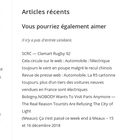
Articles récents
Vous pourriez également aimer
Il n’y a pas d’entrée similaire.
SCRC — Clamart Rugby 92
Cela circule sur le web : Automobile : l’électrique
toujours le vent en poupe malgré le recul chinois
Le
Revue de presse web : Automobile. La R5 cartonne
s
toujours, plus d’un tiers des voitures neuves
vendues en France sont électriques
Bobigny,NOBODY Wants To Visit Paris Anymore —
The Real Reason Tourists Are Refusing The City of
r
Light
e
(Meaux): Ça s’est passé ce week end à Meaux – 15
T
et 16 décembre 2018