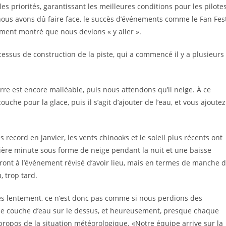
ales priorités, garantissant les meilleures conditions pour les pilote
nous avons dû faire face, le succès d’événements comme le Fan Fes
rement montré que nous devions « y aller ».
cessus de construction de la piste, qui a commencé il y a plusieurs
erre est encore malléable, puis nous attendons qu’il neige. À ce
che pour la glace, puis il s’agit d’ajouter de l’eau, et vous ajoutez
record en janvier, les vents chinooks et le soleil plus récents ont
ière minute sous forme de neige pendant la nuit et une baisse
ont à l’événement révisé d’avoir lieu, mais en termes de manche 
, trop tard.
rès lentement, ce n’est donc pas comme si nous perdions des
ne couche d’eau sur le dessus, et heureusement, presque chaque
propos de la situation météorologique. «Notre équipe arrive sur la