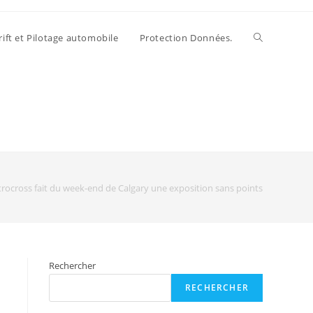
rift et Pilotage automobile
Protection Données.
trocross fait du week-end de Calgary une exposition sans points
Rechercher
RECHERCHER