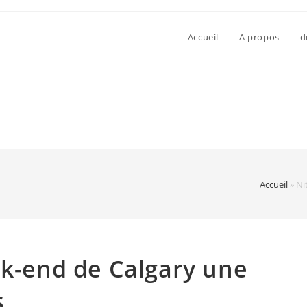
Accueil
A propos
d
Accueil
»
Ni
ek-end de Calgary une
s