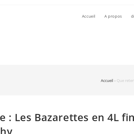
Accueil
A propos
d
Accueil
»
Que reteni
e : Les Bazarettes en 4L fi
phy