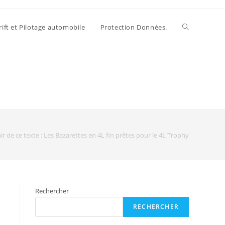
rift et Pilotage automobile
Protection Données.
r de ce texte : Les Bazarettes en 4L fin prêtes pour le 4L Trophy
n
Rechercher
RECHERCHER