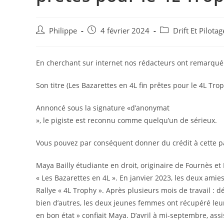
Auteur/autrice
Post
Post
Philippe
4 février 2024
Drift Et Pilota
de
published:
category:
la
publication :
En cherchant sur internet nos rédacteurs ont remarqué u
Son titre (Les Bazarettes en 4L fin prêtes pour le 4L Tro
Annoncé sous la signature «d’anonymat
», le pigiste est reconnu comme quelqu’un de sérieux.
Vous pouvez par conséquent donner du crédit à cette p
Maya Bailly étudiante en droit, originaire de Fournès et
« Les Bazarettes en 4L ». En janvier 2023, les deux amie
Rallye « 4L Trophy ». Après plusieurs mois de travail : 
bien d’autres, les deux jeunes femmes ont récupéré leur 
en bon état » confiait Maya. D’avril à mi-septembre, as