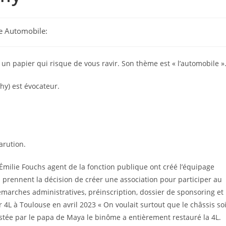
ge Automobile:
n papier qui risque de vous ravir. Son thème est « l’automobile »
phy) est évocateur.
arution.
 Émilie Fouchs agent de la fonction publique ont créé l’équipage
s prennent la décision de créer une association pour participer au
démarches administratives, préinscription, dossier de sponsoring et
4L à Toulouse en avril 2023 « On voulait surtout que le châssis soi
sistée par le papa de Maya le binôme a entièrement restauré la 4L.