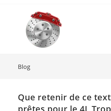
Skip
to
content
Blog
Que retenir de ce text
prêtes pour le 4L Tro