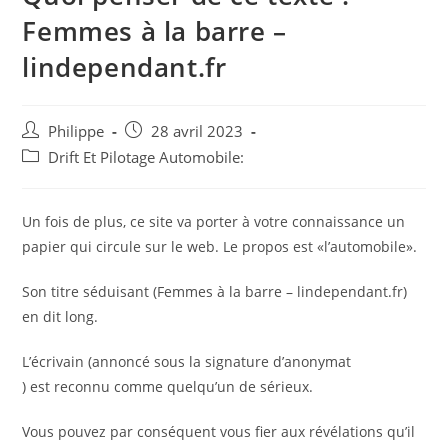
Femmes à la barre –
lindependant.fr
Auteur/autrice
Post
Philippe
28 avril 2023
de
published:
Post
Drift Et Pilotage Automobile:
la
category:
publication :
Un fois de plus, ce site va porter à votre connaissance un
papier qui circule sur le web. Le propos est «l’automobile».
Son titre séduisant (Femmes à la barre – lindependant.fr)
en dit long.
L’écrivain (annoncé sous la signature d’anonymat
) est reconnu comme quelqu’un de sérieux.
Vous pouvez par conséquent vous fier aux révélations qu’il