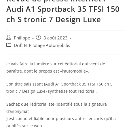
Audi A1 Sportback 35 TFSI 150
ch S tronic 7 Design Luxe
Auteur/autrice
Post
Philippe
3 août 2023
de
published:
Post
Drift Et Pilotage Automobile:
la
category:
publication :
Je vais faire la lumière sur cet éditorial qui vient de
paraître, dont le propos est «l’automobile».
Son titre saisissant (Audi A1 Sportback 35 TFSI 150 ch S
tronic 7 Design Luxe) synthétise tout l’éditorial.
Sachez que l’éditorialiste (identifié sous la signature
d’anonymat
) est connu et fiable pour plusieurs autres encarts qu’il a
publiés sur le web.