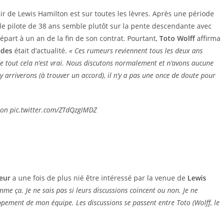
ir de Lewis Hamilton est sur toutes les lèvres. Après une période
e pilote de 38 ans semble plutôt sur la pente descendante avec
art à un an de la fin de son contrat. Pourtant,
Toto Wolff
affirma
edes
était d’actualité.
« Ces rumeurs reviennent tous les deux ans
e tout cela n’est vrai. Nous discutons normalement et n’avons aucune
 arriverons (à trouver un accord), il n’y a pas une once de doute pour
ton pic.twitter.com/ZTdQzgIMDZ
eur
a une fois de plus nié être intéressé par la venue de
Lewis
omme ça. Je ne sais pas si leurs discussions coincent ou non. Je ne
oppement de mon équipe. Les discussions se passent entre Toto (Wolff, le