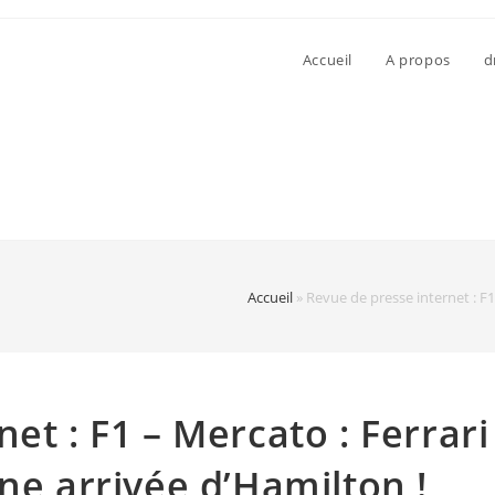
Accueil
A propos
d
Accueil
»
Revue de presse internet : F1
et : F1 – Mercato : Ferrari
ne arrivée d’Hamilton !