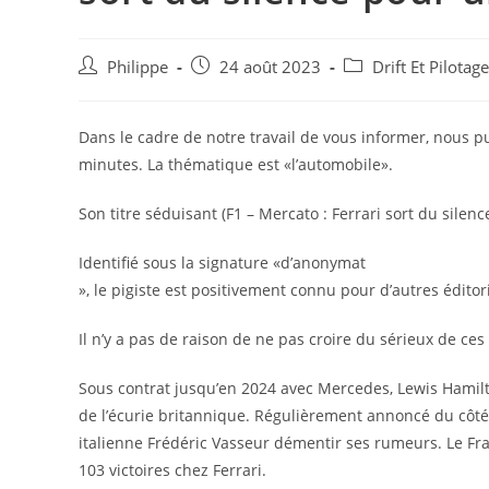
Auteur/autrice
Post
Post
Philippe
24 août 2023
Drift Et Pilota
de
published:
category:
la
publication :
Dans le cadre de notre travail de vous informer, nous pu
minutes. La thématique est «l’automobile».
Son titre séduisant (F1 – Mercato : Ferrari sort du silenc
Identifié sous la signature «d’anonymat
», le pigiste est positivement connu pour d’autres éditori
Il n’y a pas de raison de ne pas croire du sérieux de ces 
Sous contrat jusqu’en 2024 avec Mercedes, Lewis Hamilt
de l’écurie britannique. Régulièrement annoncé du côté d
italienne Frédéric Vasseur démentir ses rumeurs. Le Fr
103 victoires chez Ferrari.