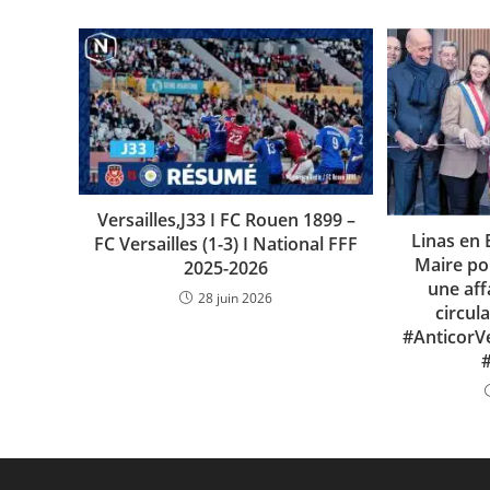
Versailles,J33 I FC Rouen 1899 –
Linas en 
FC Versailles (1-3) I National FFF
Maire po
2025-2026
une aff
28 juin 2026
circul
#AnticorVe