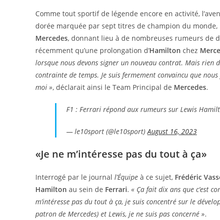
Comme tout sportif de légende encore en activité, l’aven
dorée marquée par sept titres de champion du monde, l
Mercedes
, donnant lieu à de nombreuses rumeurs de dép
récemment qu’une prolongation d’
Hamilton
chez
Merc
lorsque nous devons signer un nouveau contrat. Mais rien d
contrainte de temps. Je suis fermement convaincu que nous y
moi »
, déclarait ainsi le Team Principal de
Mercedes
.
F1 : Ferrari répond aux rumeurs sur Lewis Hamil
— le10sport (@le10sport)
August 16, 2023
«Je ne m’intéresse pas du tout à ça»
Interrogé par le journal
l’Équipe
à ce sujet,
Frédéric Vass
Hamilton
au sein de
Ferrari
.
« Ça fait dix ans que c’est c
m’intéresse pas du tout à ça, je suis concentré sur le dével
patron de Mercedes) et Lewis, je ne suis pas concerné »
.