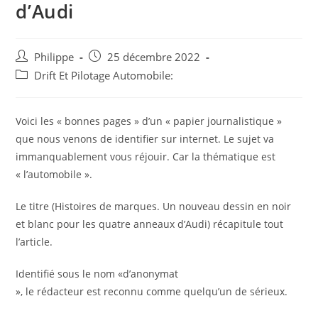
d’Audi
Auteur/autrice
Post
Philippe
25 décembre 2022
de
published:
Post
Drift Et Pilotage Automobile:
la
category:
publication :
Voici les « bonnes pages » d’un « papier journalistique »
que nous venons de identifier sur internet. Le sujet va
immanquablement vous réjouir. Car la thématique est
« l’automobile ».
Le titre (Histoires de marques. Un nouveau dessin en noir
et blanc pour les quatre anneaux d’Audi) récapitule tout
l’article.
Identifié sous le nom «d’anonymat
», le rédacteur est reconnu comme quelqu’un de sérieux.