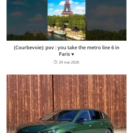
(Courbevoie): pov : you take the metro line 6 in
Paris ♥️
29 mai 2026