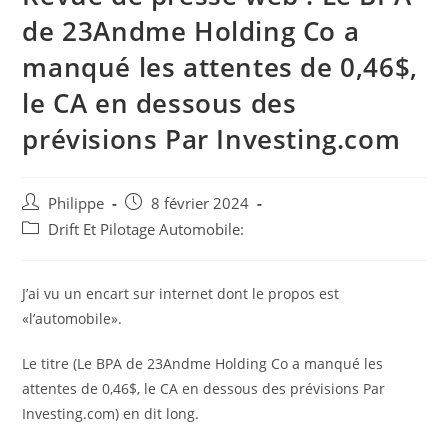
de 23Andme Holding Co a
manqué les attentes de 0,46$,
le CA en dessous des
prévisions Par Investing.com
Auteur/autrice
Post
Philippe
8 février 2024
de
published:
Post
Drift Et Pilotage Automobile:
la
category:
publication :
J’ai vu un encart sur internet dont le propos est
«l’automobile».
Le titre (Le BPA de 23Andme Holding Co a manqué les
attentes de 0,46$, le CA en dessous des prévisions Par
Investing.com) en dit long.