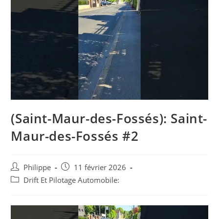
(Saint-Maur-des-Fossés): Saint-
Maur-des-Fossés #2
Auteur/autrice
Post
Philippe
11 février 2026
de
published:
Post
Drift Et Pilotage Automobile:
la
category:
publication :