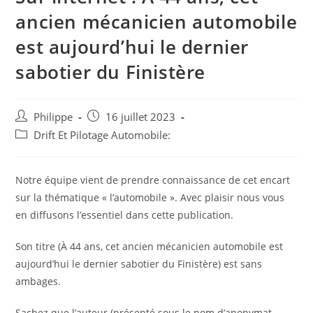
ancien mécanicien automobile
est aujourd’hui le dernier
sabotier du Finistère
Auteur/autrice
Post
Philippe
16 juillet 2023
de
published:
Post
Drift Et Pilotage Automobile:
la
category:
publication :
Notre équipe vient de prendre connaissance de cet encart
sur la thématique « l’automobile ». Avec plaisir nous vous
en diffusons l’essentiel dans cette publication.
Son titre (À 44 ans, cet ancien mécanicien automobile est
aujourd’hui le dernier sabotier du Finistère) est sans
ambages.
Sachez que l’auteur (présenté sous le nom d’anonymat