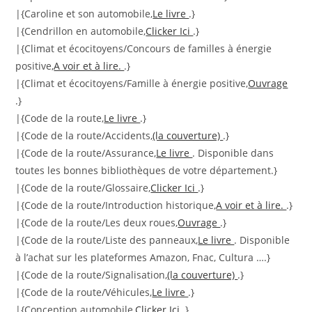
|{Caroline et son automobile,
Le livre
.}
|{Cendrillon en automobile,
Clicker Ici
.}
|{Climat et écocitoyens/Concours de familles à énergie
positive,
A voir et à lire.
.}
|{Climat et écocitoyens/Famille à énergie positive,
Ouvrage
.}
|{Code de la route,
Le livre
.}
|{Code de la route/Accidents,
(la couverture)
.}
|{Code de la route/Assurance,
Le livre
. Disponible dans
toutes les bonnes bibliothèques de votre département.}
|{Code de la route/Glossaire,
Clicker Ici
.}
|{Code de la route/Introduction historique,
A voir et à lire.
.}
|{Code de la route/Les deux roues,
Ouvrage
.}
|{Code de la route/Liste des panneaux,
Le livre
. Disponible
à l’achat sur les plateformes Amazon, Fnac, Cultura ….}
|{Code de la route/Signalisation,
(la couverture)
.}
|{Code de la route/Véhicules,
Le livre
.}
|{Conception automobile,
Clicker Ici
.}