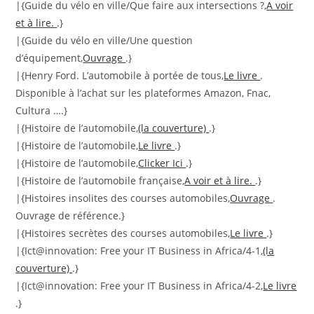
|{Guide du vélo en ville/Que faire aux intersections ?,
A voir
et à lire.
.}
|{Guide du vélo en ville/Une question
d’équipement,
Ouvrage
.}
|{Henry Ford. L’automobile à portée de tous,
Le livre
.
Disponible à l’achat sur les plateformes Amazon, Fnac,
Cultura ….}
|{Histoire de l’automobile,
(la couverture)
.}
|{Histoire de l’automobile,
Le livre
.}
|{Histoire de l’automobile,
Clicker Ici
.}
|{Histoire de l’automobile française,
A voir et à lire.
.}
|{Histoires insolites des courses automobiles,
Ouvrage
.
Ouvrage de référence.}
|{Histoires secrètes des courses automobiles,
Le livre
.}
|{Ict@innovation: Free your IT Business in Africa/4-1,
(la
couverture)
.}
|{Ict@innovation: Free your IT Business in Africa/4-2,
Le livre
.}