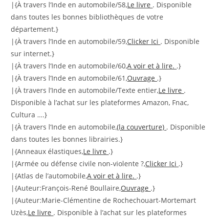
|{À travers l’Inde en automobile/58,
Le livre
. Disponible
dans toutes les bonnes bibliothèques de votre
département.}
|{À travers l’Inde en automobile/59,
Clicker Ici
. Disponible
sur internet.}
|{À travers l’Inde en automobile/60,
A voir et à lire.
.}
|{À travers l’Inde en automobile/61,
Ouvrage
.}
|{À travers l’Inde en automobile/Texte entier,
Le livre
.
Disponible à l’achat sur les plateformes Amazon, Fnac,
Cultura ….}
|{À travers l’Inde en automobile,
(la couverture)
. Disponible
dans toutes les bonnes librairies.}
|{Anneaux élastiques,
Le livre
.}
|{Armée ou défense civile non-violente ?,
Clicker Ici
.}
|{Atlas de l’automobile,
A voir et à lire.
.}
|{Auteur:François-René Boullaire,
Ouvrage
.}
|{Auteur:Marie-Clémentine de Rochechouart-Mortemart
Uzès,
Le livre
. Disponible à l’achat sur les plateformes