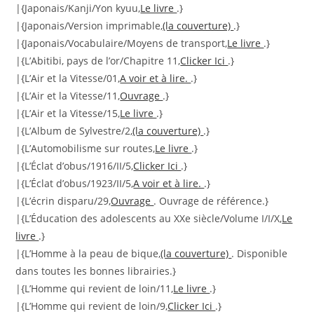
|{Japonais/Kanji/Yon kyuu,
Le livre
.}
|{Japonais/Version imprimable,
(la couverture)
.}
|{Japonais/Vocabulaire/Moyens de transport,
Le livre
.}
|{L’Abitibi, pays de l’or/Chapitre 11,
Clicker Ici
.}
|{L’Air et la Vitesse/01,
A voir et à lire.
.}
|{L’Air et la Vitesse/11,
Ouvrage
.}
|{L’Air et la Vitesse/15,
Le livre
.}
|{L’Album de Sylvestre/2,
(la couverture)
.}
|{L’Automobilisme sur routes,
Le livre
.}
|{L’Éclat d’obus/1916/II/5,
Clicker Ici
.}
|{L’Éclat d’obus/1923/II/5,
A voir et à lire.
.}
|{L’écrin disparu/29,
Ouvrage
. Ouvrage de référence.}
|{L’Éducation des adolescents au XXe siècle/Volume I/I/X,
Le
livre
.}
|{L’Homme à la peau de bique,
(la couverture)
. Disponible
dans toutes les bonnes librairies.}
|{L’Homme qui revient de loin/11,
Le livre
.}
|{L’Homme qui revient de loin/9,
Clicker Ici
.}