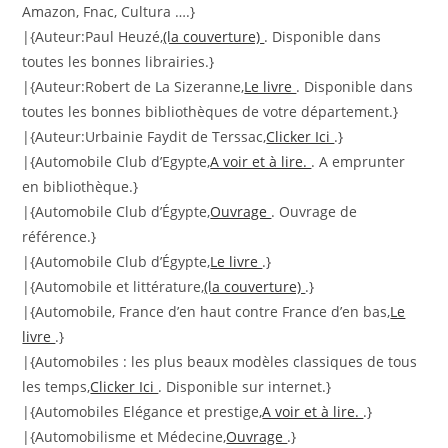
Amazon, Fnac, Cultura ….}
|{Auteur:Paul Heuzé,
(la couverture)
. Disponible dans
toutes les bonnes librairies.}
|{Auteur:Robert de La Sizeranne,
Le livre
. Disponible dans
toutes les bonnes bibliothèques de votre département.}
|{Auteur:Urbainie Faydit de Terssac,
Clicker Ici
.}
|{Automobile Club d’Egypte,
A voir et à lire.
. A emprunter
en bibliothèque.}
|{Automobile Club d’Égypte,
Ouvrage
. Ouvrage de
référence.}
|{Automobile Club d’Égypte,
Le livre
.}
|{Automobile et littérature,
(la couverture)
.}
|{Automobile, France d’en haut contre France d’en bas,
Le
livre
.}
|{Automobiles : les plus beaux modèles classiques de tous
les temps,
Clicker Ici
. Disponible sur internet.}
|{Automobiles Elégance et prestige,
A voir et à lire.
.}
|{Automobilisme et Médecine,
Ouvrage
.}