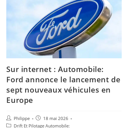
Sur internet : Automobile:
Ford annonce le lancement de
sept nouveaux véhicules en
Europe
Auteur/autrice
Post
Philippe
18 mai 2026
de
published:
Post
Drift Et Pilotage Automobile: