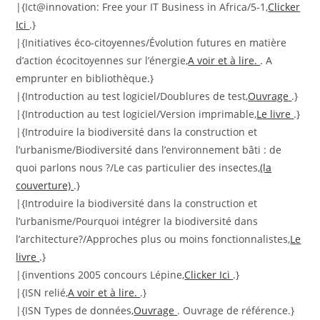
|{Ict@innovation: Free your IT Business in Africa/5-1,
Clicker
Ici
.}
|{Initiatives éco-citoyennes/Évolution futures en matière
d’action écocitoyennes sur l’énergie,
A voir et à lire.
. A
emprunter en bibliothèque.}
|{Introduction au test logiciel/Doublures de test,
Ouvrage
.}
|{Introduction au test logiciel/Version imprimable,
Le livre
.}
|{Introduire la biodiversité dans la construction et
l’urbanisme/Biodiversité dans l’environnement bâti : de
quoi parlons nous ?/Le cas particulier des insectes,
(la
couverture)
.}
|{Introduire la biodiversité dans la construction et
l’urbanisme/Pourquoi intégrer la biodiversité dans
l’architecture?/Approches plus ou moins fonctionnalistes,
Le
livre
.}
|{inventions 2005 concours Lépine,
Clicker Ici
.}
|{ISN relié,
A voir et à lire.
.}
|{ISN Types de données,
Ouvrage
. Ouvrage de référence.}