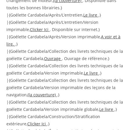
changement de moteur,
(la couverture)
. Disponible dans
toutes les bonnes librairies.}
|{Goélette Cardabela/Après/L’entretien,
Le livre
.}
|{Goélette Cardabela/Après/L’entretien/Version
imprimable,
Clicker Ici
. Disponible sur internet.}
|{Goélette Cardabela/Après/Version imprimable,
A voir et à
lire.
.}
|{Goélette Cardabela/Collection des livrets techniques de la
goélette Cardabela,
Ouvrage
. Ouvrage de référence.}
|{Goélette Cardabela/Collection des livrets techniques de la
goélette Cardabela/Version imprimable,
Le livre
.}
|{Goélette Cardabela/Collection des livrets techniques de la
goélette Cardabela/Version imprimable des leçons de la
navigation,
(la couverture)
.}
|{Goélette Cardabela/Collection des livrets techniques de la
goélette Cardabela/Version imprimable globale,
Le livre
.}
|{Goélette Cardabela/Construction/Stratification
extérieure,
Clicker Ici
.}