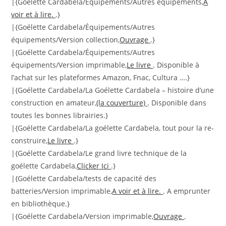
|{Goélette Cardabela/Équipements/Autres équipements,
A
voir et à lire.
.}
|{Goélette Cardabela/Équipements/Autres
équipements/Version collection,
Ouvrage
.}
|{Goélette Cardabela/Équipements/Autres
équipements/Version imprimable,
Le livre
. Disponible à
l’achat sur les plateformes Amazon, Fnac, Cultura ….}
|{Goélette Cardabela/La Goélette Cardabela – histoire d’une
construction en amateur,
(la couverture)
. Disponible dans
toutes les bonnes librairies.}
|{Goélette Cardabela/La goélette Cardabela, tout pour la re-
construire,
Le livre
.}
|{Goélette Cardabela/Le grand livre technique de la
goélette Cardabela,
Clicker Ici
.}
|{Goélette Cardabela/tests de capacité des
batteries/Version imprimable,
A voir et à lire.
. A emprunter
en bibliothèque.}
|{Goélette Cardabela/Version imprimable,
Ouvrage
.