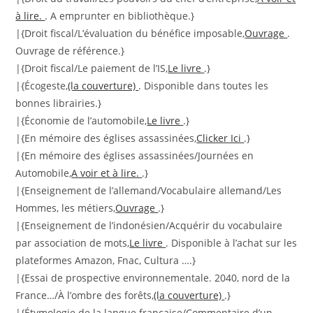
à lire.
. A emprunter en bibliothèque.}
|{Droit fiscal/L’évaluation du bénéfice imposable,
Ouvrage
.
Ouvrage de référence.}
|{Droit fiscal/Le paiement de l’IS,
Le livre
.}
|{Écogeste,
(la couverture)
. Disponible dans toutes les
bonnes librairies.}
|{Économie de l’automobile,
Le livre
.}
|{En mémoire des églises assassinées,
Clicker Ici
.}
|{En mémoire des églises assassinées/Journées en
Automobile,
A voir et à lire.
.}
|{Enseignement de l’allemand/Vocabulaire allemand/Les
Hommes, les métiers,
Ouvrage
.}
|{Enseignement de l’indonésien/Acquérir du vocabulaire
par association de mots,
Le livre
. Disponible à l’achat sur les
plateformes Amazon, Fnac, Cultura ….}
|{Essai de prospective environnementale. 2040, nord de la
France…/À l’ombre des forêts,
(la couverture)
.}
|{Étymologie de la langue française/Commentaire d’un