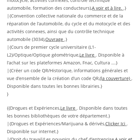
motocycle, activités connexes, contrôle technique
automobile, formation des conducteurs),
A voir et à lire.
.}
|{Convention collective nationale du commerce et de la
réparation de l’automobile, du cycle et du motocycle et des
activités connexes, ainsi que du contrôle technique
automobile (3034),
Ouvrage
.}
|{Cours de premier cycle universitaire (L1-
L2)/Optique/Optique géométrique,
Le livre
. Disponible à
l’achat sur les plateformes Amazon, Fnac, Cultura ….}
|{Créer un code QR/Historique, informations générales et
vue d’ensemble de la création d’un code QR,
(la couverture)
.
Disponible dans toutes les bonnes librairies.}
}
{{Drogues et Expériences,
Le livre
. Disponible dans toutes
les bonnes bibliothèques de votre département.}
|{Drogues et Expériences/Marijuana & dérivés,
Clicker Ici
.
Disponible sur internet.}
|{Droit du travail/Les pouvoirs du chef d’entreprise,
A voir et