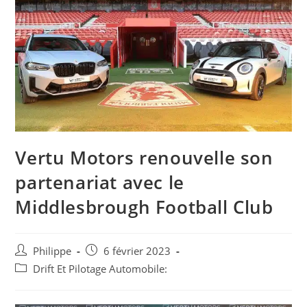
Vertu Motors renouvelle son
partenariat avec le
Middlesbrough Football Club
Auteur/autrice
Post
Philippe
6 février 2023
de
published:
Post
Drift Et Pilotage Automobile:
la
category:
publication :