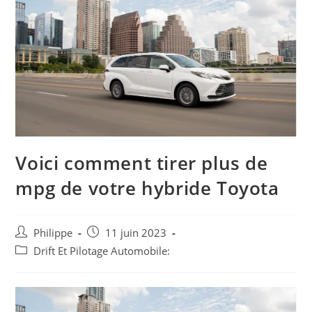
Voici comment tirer plus de
mpg de votre hybride Toyota
Auteur/autrice
Post
Philippe
11 juin 2023
de
published:
Post
Drift Et Pilotage Automobile:
la
category:
publication :