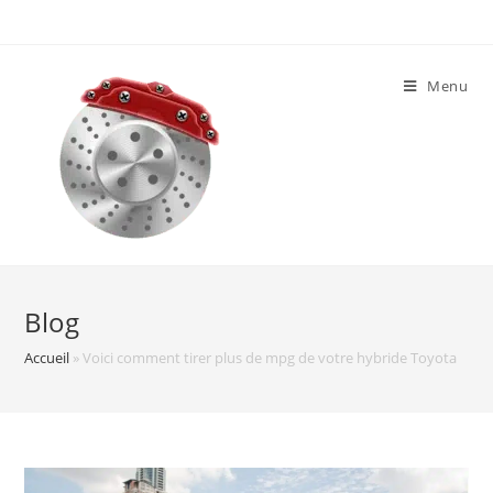
Skip
to
content
Menu
Blog
Accueil
»
Voici comment tirer plus de mpg de votre hybride Toyota