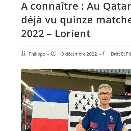
A connaître : Au Qatar
déjà vu quinze match
2022 – Lorient
Auteur/autrice
Post
Post
Philippe
10 décembre 2022
Drift Et P
de
published:
category:
la
publication :