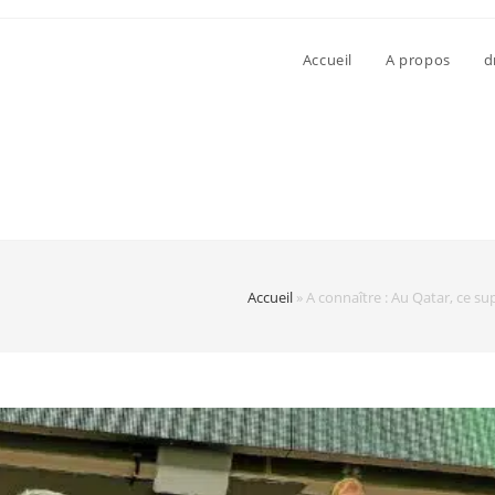
Accueil
A propos
d
Accueil
»
A connaître : Au Qatar, ce s