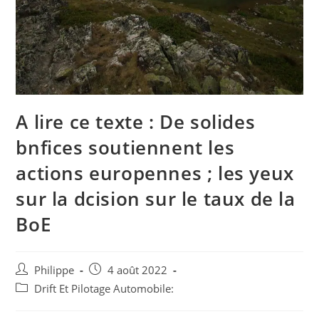
A lire ce texte : De solides
bnfices soutiennent les
actions europennes ; les yeux
sur la dcision sur le taux de la
BoE
Auteur/autrice
Post
Philippe
4 août 2022
de
published:
Post
Drift Et Pilotage Automobile:
la
category:
publication :